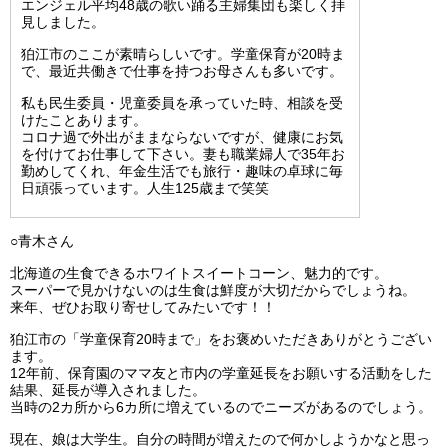
エンジェル平均48歳の歌い踊る主婦集団も楽しく拝
見しました。
狛江市のここが素晴らしいです。学童保育が20時ま
で、最近共働きで仕事を持つお母さんも多いです。
私も民生委員・児童委員を承っていた時、相談を受
けたことあります。
コロナ過で外出がままならないですが、健康にお気
を付けてお仕事して下さい。妻も職業婦人で35年お
勤めしてくれ、年金生活でも旅行・趣味の卓球に毎
日頑張っています。人生125歳まで笑笑
○青木さん
北海道の生食できるホワイトスイートコーン、魅力的です。
スーパーで見かけないのは生食は鮮度が大切だからでしょうね。
来年、ぜひお取り寄せしてみたいです！！
狛江市の「学童保育20時まで」をお褒めいただきありがとうござい
ます。
12年前、保育園のママ友と市内の学童延長をお願いする活動をした
結果、延長が導入されました。
当時の2カ所から6カ所に増えているのでニーズがあるのでしょう。
現在、娘は大学生。自分の時間が増えたので何かしようかなと思っ