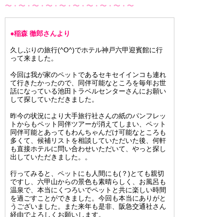
〜・〜・〜・〜・〜・〜・〜・〜・〜・〜
●稲森 徹郎さんより
久しぶりの旅行(^O^)でホテル神戸六甲迎賓館に行
って来ました。
今回は我が家のペットであるセキセイインコも連れ
て行きたかったので、同伴可能なところを毎年お世
話になっている池田トラベルセンターさんにお願い
して探していただきました。
昨今の状況により大手旅行社さんの紙のパンフレッ
トからもペット同伴ツアーが消えてしまい、ペット
同伴可能とあってもわんちゃんだけ可能なところも
多くて、候補リストを相談していただいた後、何軒
も直接ホテルに問い合わせいただいて、やっと探し
出していただきました。。
行ってみると、ペットにも人間にも(？)とても親切
ですし、六甲山からの景色も素晴らしく、お風呂も
温泉で、本当にくつろいでペットと共に楽しい時間
を過ごすことができました。今回も本当にありがと
うございました。また来年も是非、阪急交通社さん
経由でよろしくお願いします。