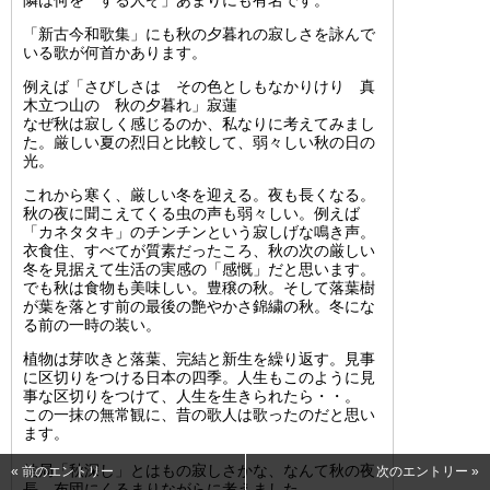
「新古今和歌集」にも秋の夕暮れの寂しさを詠んで
いる歌が何首かあります。
例えば「さびしさは その色としもなかりけり 真
木立つ山の 秋の夕暮れ」寂蓮
なぜ秋は寂しく感じるのか、私なりに考えてみまし
た。厳しい夏の烈日と比較して、弱々しい秋の日の
光。
これから寒く、厳しい冬を迎える。夜も長くなる。
秋の夜に聞こえてくる虫の声も弱々しい。例えば
「カネタタキ」のチンチンという寂しげな鳴き声。
衣食住、すべてが質素だったころ、秋の次の厳しい
冬を見据えて生活の実感の「感慨」だと思います。
でも秋は食物も美味しい。豊穣の秋。そして落葉樹
が葉を落とす前の最後の艶やかさ錦繍の秋。冬にな
る前の一時の装い。
植物は芽吹きと落葉、完結と新生を繰り返す。見事
に区切りをつける日本の四季。人生もこのように見
事な区切りをつけて、人生を生きられたら・・。
この一抹の無常観に、昔の歌人は歌ったのだと思い
ます。
結局「秋深し」とはもの寂しさかな、なんて秋の夜
« 前のエントリー
次のエントリー »
長、布団にくるまりながらに考えました。