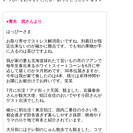
●青木 武さんより
はっぴーさま
お取り寄せでストレス解消良いですね。到着日が指
定出来ないのが確かに難点です。でも旬の果物が手
に入るのは喜びですよね。
我が家の妻も北海道採れたて旨いもの市のフアンで
毎年生食出来るホワイトスイートコーンを6月に申
込して届くのが９月初めです、30本位届きますが、
今年は我が家で食したのは4本、残りは卓球仲間や
お隣にお裾分けでお終いです。笑笑
7月に出没！アド街ック天国、観ました。近藤春奈
さんが観光大使、狛江在住のおいでやす小田さんが
ゲスト出演でしたね。
確かに初出没！東京狛江、国内二番目の小さい市、
都会過ぎず田舎過ぎず暮らしやすさ抜群、映画やド
ラマのロケ地で有名と紹介されています。
大分前にはテレ朝のじゅん散歩でも観ました。コマ