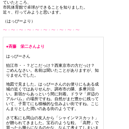
ていたところ、
市民体育館で卓球ができることを知りました。
近々、行ってみようと思います。
（はっぴーより）
〜・〜・〜・〜・〜・〜・〜・〜・〜・〜
●斉藤 栄二さんより
はっぴーさん
狛江市・・？どこだっけ？西東京市の方だっけ？
ごめんなさい。名前は聞いたことがありますが、知
りませんでした。
地図で見ました。はっぴーさんのお便りにもある成
城の近くではありせんか。調布市の隣、多摩川沿
い。新宿からあっという間に到着。ドラマ「岸辺の
アルバム」の場所ですね。自然がまだ豊かに残って
いて、子育てにも積極的な住みよい街ですね。こじ
んまりとした潤いのある街のようです。
さて私にも岡山の友人から「シャインマスカット」
が贈られてきました。宝石のような粒。「高野」で
買ったら幾らになるのかな、なんて考えてしまいま