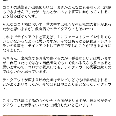
コロナの感染者が出始めた頃は、まさかこんなにも長引くとは想像
もできませんでしたが、なんとかこのまま収束に向かってくれるこ
とを祈るばかりです。
そんなコロナ禍において、世の中では様々な生活様式の変化があっ
たかと思いますが、飲食店でのテイクアウトもその一つ。
これまでテイクアウトと言えば、主にファーストフードや牛丼ぐら
いしかなかったように思いますが、今ではあらゆる飲食店・レスト
ランの食事を、テイクアウトして自宅で楽しむことができるように
なりました。
もちろん、出来立てをお店で食べるのが一番美味しいとは思います
が、自宅（だけではなく当然出先でも）で食べる良さも多々あると
思いますので、
コロナが収束しても、テイクアウトの需要は続くの
ではないかと思っています。
テイクアウトが広まり始めた頃はテレビなどでも特集が組まれるこ
とがよくありましたが、今ではもはや当たり前となったテイクアウ
ト。
こうして話題にするのもやや今さら感がありますが、最近私がテイ
クアウトした食事をいくつかご紹介したいと思います！