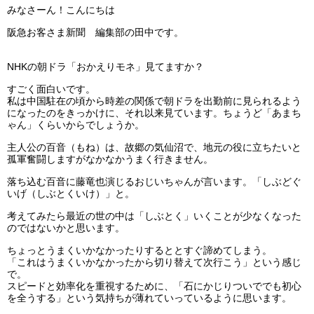
みなさーん！こんにちは
阪急お客さま新聞 編集部の田中です。
NHKの朝ドラ「おかえりモネ」見てますか？
すごく面白いです。
私は中国駐在の頃から時差の関係で朝ドラを出勤前に見られるよう
になったのをきっかけに、それ以来見ています。
ちょうど「あまち
ゃん」くらいからでしょうか。
主人公の百音（もね）は、故郷の気仙沼で、地元の役に立ちたいと
孤軍奮闘しますがなかなかうまく行きません。
落ち込む百音に藤竜也演じるおじいちゃんが言います。「しぶどぐ
いげ（しぶとくいけ）」と。
考えてみたら最近の世の中は「しぶとく」いくことが少なくなった
のではないかと思います。
ちょっとうまくいかなかったりするととすぐ諦めてしまう。
「これはうまくいかなかったから切り替えて次行こう」という感じ
で。
スピードと効率化を重視するために、「石にかじりついででも初心
を全うする」という気持ちが薄れていっているように思います。