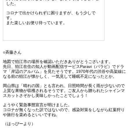
した。
コロナで出かけられずに困りますが、もう少しで
す。
また楽しいお便り待っています。
○斉藤さん
地図で狛江市の場所を確認いただきありがとうございます。
先日、狛江在住の知人が動画配信サービスParavi（パラビ）でドラ
マ「岸辺のアルバム」を見たそうです。1970年代の渋谷や高架線に
なる前の狛江が懐かしく、一気見して睡眠不足になったとか。
岡山県は「晴れの国」とも言われ、日照時間が長く雨が少ないので
上質な果物が収穫されるそうです。
ご友人から贈られたシャインマ
スカットさぞかし美味しかったことでしょう！
ようやく緊急事態宣言が明けました。
コロナが無くなった訳ではないので、感染対策をしながら紅葉狩り
や旅行を楽めるといいですね。
（はっぴーより）