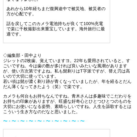
あれから10年経ちまだ復興途中で被災地、被災者の
方が心配です。
話を戻してこのカメラ電池持ちが良くて100%充電
で楽に千枚撮影出来重宝しています。海外旅行に最
適です。
◇編集部・田中より
ジレットの2枚歯、覚えていますヨ。22年も愛用されていると。す
ごいですね。今は歯の数が多ければ良いみたいな風潮があります
が、
使い方次第ですよね。私も髭剃りはT字派ですが、替え刃は高
いので大切に使っています。
若い頃は髭が濃く剃り跡が青くなっていましたが、年を経るとだん
だん薄くなってきたよう（笑）で楽です。
カメラも何台もお持ちなんですね。青木さんは多趣味でこだわりを
お持ちの印象がありますが、
旺盛な好奇心とひとつひとつのものを
大切にお使いになる姿勢、素晴らしいですね。人生を謳歌するとは
こういう生き方なのだなと思いました。
〜・〜・〜・〜・〜・〜・〜・〜・〜・〜