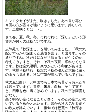
キンモクセイがまた、咲きました。あの香り再び。
今回の方が香りが強いように思います。嬉しいで
す。二度咲くとは・・。
さて春、夏、秋、冬。それぞれに「深し」という形
容詞が付くのは秋だけですね。
広辞苑で「秋深まる」を引いてみました。「秋の気
配がすっかり深まった感慨を言う」と出ます。その
通りですね。秋だけになぜ「深まる」が付くのか、
考えてみますと、それこそ秋の夜長、眠れなくなり
ます。秋は空気澄明、爽やかという印象がありま
す。秋麗⇒秋晴れ、秋澄む⇒秋の澄んだ大気に遠く
の山々も見える。秋は空気が澄んでいるんですね。
秋の風は白い、と中国でも日本でも昔から詩人たち
は言っています。青春、朱夏、白秋、そして玄冬
と、四季を色に当てはめています。秋の空は雨雲も
少なく、
高く明るい空になることが多く、そのため空気が乾
いているためかと思います。昔から秋の気配を多く
の歌人が詠んでいます。俳句では芭蕉の「秋深き
隣は何を する人ぞ」あまりにも有名です。