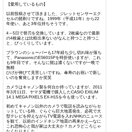
【愛用しているもの】
以前投稿させて頂きました、ジレットセンサーエク
セルの髭剃りですね。
1999年（平成11年）から22
年使い、あと3年位持ちそうです。
4～5日で替刃を交換しています。2枚歯なので最新
の4枚歯とは比較出来ないがなんと持つこと持つこ
と、びっくりしています。
ブラウンのシェーバーも17年経ち少し切れ味が落ち
て、PanasonicのES6015Pを時折使いますが、これ
も9年目です。そんなに髭は濃くないですが一晩で
無精
ひげが伸びて見苦しいですね。傘寿のお祝いで新し
いのを奮発しますか笑笑
カメラはキャノン製を何台か持っていますが、2011
年3月11日、ヤマダ電機で購入したCASIO EXILIM
14.1 MEGA PIXELS EX-H15を今も使っています。
初めてキャノン以外のカメラで取説を読みながらセ
ットしている時、ぐらぐら巨大地震発生、必死で大
型テレビを抑えながらTV電源を入れNHKのニュース
を観て、
以前のインドネシア地震の再来かえ―なに
これ恐怖心と我が家は大丈夫か？カメラどころじゃ
なくなりました。