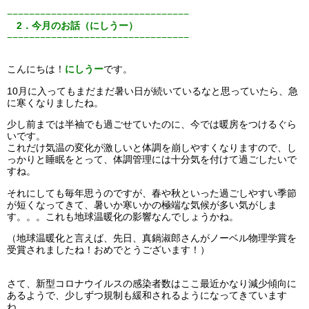
−−−−−−−−−−−−−−−−−−−−−−−−−−−−−−−−−
2．今月のお話（にしうー）
−−−−−−−−−−−−−−−−−−−−−−−−−−−−−−−−−
こんにちは！
にしうー
です。
10月に入ってもまだまだ暑い日が続いているなと思っていたら、急
に寒くなりましたね。
少し前までは半袖でも過ごせていたのに、今では暖房をつけるぐら
いです。
これだけ気温の変化が激しいと体調を崩しやすくなりますので、し
っかりと睡眠をとって、体調管理には十分気を付けて過ごしたいで
すね。
それにしても毎年思うのですが、春や秋といった過ごしやすい季節
が短くなってきて、暑いか寒いかの極端な気候が多い気がしま
す。。。これも地球温暖化の影響なんでしょうかね。
（地球温暖化と言えば、先日、真鍋淑郎さんがノーベル物理学賞を
受賞されましたね！おめでとうございます！）
さて、新型コロナウイルスの感染者数はここ最近かなり減少傾向に
あるようで、少しずつ規制も緩和されるようになってきています
ね。