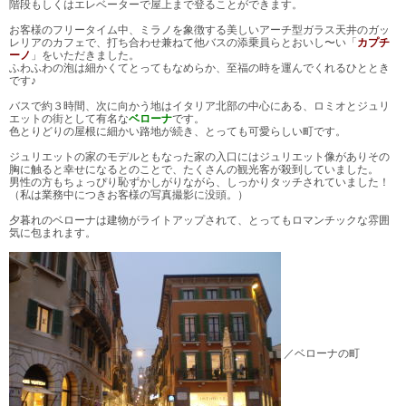
階段もしくはエレベーターで屋上まで登ることができます。
お客様のフリータイム中、ミラノを象徴する美しいアーチ型ガラス天井のガッ
レリアのカフェで、打ち合わせ兼ねて他バスの添乗員らとおいし〜い「
カプチ
ーノ
」をいただきました。
ふわふわの泡は細かくてとってもなめらか、至福の時を運んでくれるひととき
です♪
バスで約３時間、次に向かう地はイタリア北部の中心にある、ロミオとジュリ
エットの街として有名な
ベローナ
です。
色とりどりの屋根に細かい路地が続き、とっても可愛らしい町です。
ジュリエットの家のモデルともなった家の入口にはジュリエット像がありその
胸に触ると幸せになるとのことで、たくさんの観光客が殺到していました。
男性の方もちょっぴり恥ずかしがりながら、しっかりタッチされていました！
（私は業務中につきお客様の写真撮影に没頭。）
夕暮れのベローナは建物がライトアップされて、とってもロマンチックな雰囲
気に包まれます。
／ベローナの町