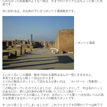
られなかった絵葉書のような一面は、今までのイタリアとはちょっと違った光
景です。
次に訪れるは、火山灰の下に立つポンペイ遺跡観光です。
／ポンペイ遺跡
とにかく広いこの遺跡、観光で訪れる場所はほんの一部にすぎません。
本気でまわるなら軽く一日はかかります。
とりわけ観光スポットとして訪れる人が多いのは、「ルパナーレ（売春宿）」
だそうです。。
この時はすいていたので入りましたが、入口もひっそりして、中は石のベット
があるだけ。壁には行為中の様子を描いたフレスコ画が・・！
2000年前のローマ人の暮らしですが、古代といっても驚くべき生活レベルの高
さを実感できるポンペイはオススメの観光スポットです。
すっかり長くなってしまいましたが、これでイタリア８日間のツアーは終了で