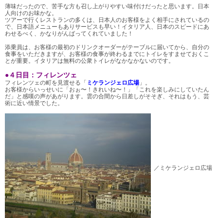
薄味だったので、苦手な方も召し上がりやすい味付けだったと思います。日本
人向けのお味かな。
ツアーで行くレストランの多くは、日本人のお客様をよく相手にされているの
で、日本語メニューもありサービスも早い！イタリア人、日本のスピードにあ
わせるべく、かなりがんばってくれていました！
添乗員は、お客様の最初のドリンクオーダーがテーブルに届いてから、自分の
食事をいただきますが、お客様の食事が終わるまでにトイレをすませておくこ
とが重要。イタリアは無料の公衆トイレがなかなかないのです。
●４日目：フィレンツェ
フィレンツェの町を見渡せる「
ミケランジェロ広場
」。
お客様からいっせいに「おぉ〜！きれいね〜！」「これを楽しみにしていたん
だ」と感嘆の声があがります。雲の合間から日差しがそそぎ、それはもう、芸
術に近い情景でした。
／ミケランジェロ広場