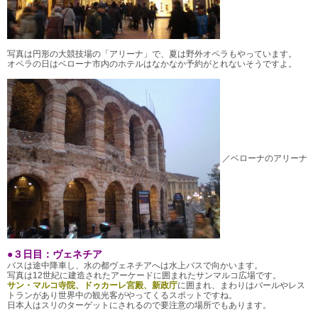
写真は円形の大競技場の「アリーナ」で、夏は野外オペラもやっています。
オペラの日はベローナ市内のホテルはなかなか予約がとれないそうですよ。
／ベローナのアリーナ
●３日目：ヴェネチア
バスは途中降車し、水の都ヴェネチアへは水上バスで向かいます。
写真は12世紀に建造されたアーケードに囲まれたサンマルコ広場です。
サン・マルコ寺院、ドゥカーレ宮殿、新政庁
に囲まれ、まわりはバールやレス
トランがあり世界中の観光客がやってくるスポットですね。
日本人はスリのターゲットにされるので要注意の場所でもあります。