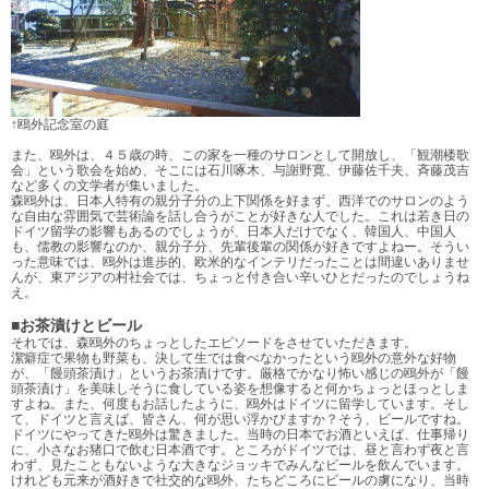
↑鴎外記念室の庭
また、鴎外は、４５歳の時、この家を一種のサロンとして開放し、「観潮楼歌
会」という歌会を始め、そこには石川啄木、与謝野寛、伊藤佐千夫、斉藤茂吉
など多くの文学者が集いました。
森鴎外は、日本人特有の親分子分の上下関係を好まず、西洋でのサロンのよう
な自由な雰囲気で芸術論を話し合うがことが好きな人でした。これは若き日の
ドイツ留学の影響もあるのでしょうが、日本人だけでなく、韓国人、中国人
も、儒教の影響なのか、親分子分、先輩後輩の関係が好きですよねー。そうい
った意味では、鴎外は進歩的、欧米的なインテリだったことは間違いありませ
んが、東アジアの村社会では、ちょっと付き合い辛いひとだったのでしょうね
え。
■お茶漬けとビール
それでは、森鴎外のちょっとしたエピソードをさせていただきます。
潔癖症で果物も野菜も、決して生では食べなかったという鴎外の意外な好物
が、「饅頭茶漬け」というお茶漬けです。厳格でかなり怖い感じの鴎外が「饅
頭茶漬け」を美味しそうに食している姿を想像すると何かちょっとほっとしま
すよね。また、何度もお話したように、鴎外はドイツに留学しています。そし
て、ドイツと言えば、皆さん、何が思い浮かびますか？そう、ビールですね。
ドイツにやってきた鴎外は驚きました。当時の日本でお酒といえば、仕事帰り
に、小さなお猪口で飲む日本酒です。ところがドイツでは、昼と言わず夜と言
わず、見たこともないような大きなジョッキでみんなビールを飲んでいます。
けれども元来が酒好きで社交的な鴎外、たちどころにビールの虜になり、当時