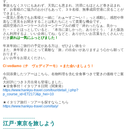
す。
事故もなくスリにもあわず、天気にも恵まれ、渋滞にもほとんど巻き込まれ
ず、お客様のご協力のおかげもあって、３９名様、無事成田空港に戻ることが
できました。
一度見た景色でもお客様と一緒に「わぁ〜すご〜い！」っと感動し、感想や率
直なご意見をお聞きすることは私たちにとって貴重な機会です。
成田空港のスーツケースのターンテーブルの横で「終わったなぁ、良かっ
た・・」とほっとしていると、「本当に楽しかった、ありがとう」「また阪急
さん利用するよ、いい企画してね」などと、ありがたいお言葉をたくさんいた
だき
疲れは一気にふっとびました！
年末年始にご旅行の予定がある方は、ぜひよい旅を☆
また、来年皆さまにとって素敵な「旅」の出会いがありますよう心から願って
おります。
よいお年をお迎えください。
Ci vediamo（チ ヴェディアーモ）＝また会いましょう！
今回添乗したツアーはこちら。名物料理を含む全食事つきで驚きの価格でご案
内。
大好評につき３月出発も登場しました。
★全食事付！イタリア８日間（関東発）
https://www.hankyu-travel.com/tour/detail_i.php?
p_course_id=ET217J&p_hei=10
★イタリア旅行・ツアーを探すならこちら
https://www.hankyu-travel.com/italy/
−−−−−−−−−−−−−−−−
江戸･東京を旅しよう
−−−−−−−−−−−−−−−−