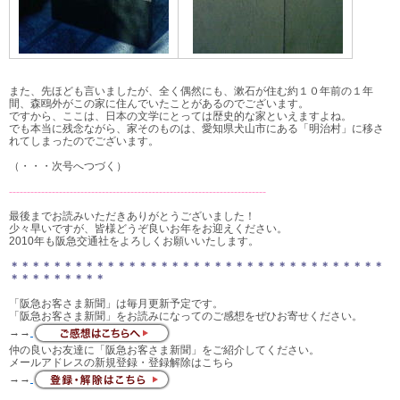
また、先ほども言いましたが、全く偶然にも、漱石が住む約１０年前の１年
間、森鴎外がこの家に住んでいたことがあるのでございます。
ですから、ここは、日本の文学にとっては歴史的な家といえますよね。
でも本当に残念ながら、家そのものは、愛知県犬山市にある「明治村」に移さ
れてしまったのでございます。
（・・・次号へつづく）
------------------------------------------------------------------------
最後までお読みいただきありがとうございました！
少々早いですが、皆様どうぞ良いお年をお迎えください。
2010年も阪急交通社をよろしくお願いいたします。
＊＊＊＊＊＊＊＊＊＊＊＊＊＊＊＊
＊＊＊＊＊＊＊＊＊＊＊＊＊＊＊＊
＊＊＊
＊＊＊＊＊＊＊＊＊
「阪急お客さま新聞」は毎月更新予定です。
「阪急お客さま新聞」をお読みになってのご感想をぜひお寄せください。
→→
仲の良いお友達に「阪急お客さま新聞」をご紹介してください。
メールアドレスの新規登録・登録解除はこちら
→→