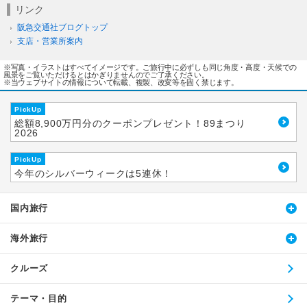
リンク
阪急交通社ブログトップ
支店・営業所案内
※写真・イラストはすべてイメージです。ご旅行中に必ずしも同じ角度・高度・天候での
風景をご覧いただけるとはかぎりませんのでご了承ください。
※当ウェブサイトの情報について転載、複製、改変等を固く禁じます。
PickUp
総額8,900万円分のクーポンプレゼント！89まつり
2026
PickUp
今年のシルバーウィークは5連休！
国内旅行
海外旅行
クルーズ
テーマ・目的