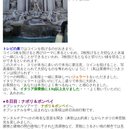
トレビの泉
ではコインを投げるのがおきまり。
コイン1枚を投げると再びローマに来るといわれ、2枚投げると大切な人と永遠
に一緒にいることができるといわれ、3枚投げるとなると切りたい縁を切ること
ができるといわれます。
このスポット、スリが本当に多いので本当に要注意。コインを投げること、写
真撮影に気をとられて大切なものを奪われないように！（私は業務中につきコ
インは投げられず・・）
フリーの時間に、お客様と一緒に美味し〜い
ジェラート
をいただきました。
イタリアのジェラートは安いのにてんこ盛りで本当に大好き。
お客様から「あなたは本当によく食べるねぇ〜」と感心されました。
はい、私、
イタリア添乗後に１kg以上太りました・・・
よく動いていたのに
っ、あれれれ。
●６日目：ナポリ＆ポンペイ
オプショナルツアーで、
ナポリ＆ポンペイ
へ。
オプショナルを申し込まれないお客様は終日自由行動です。
サンタルチア〜♪かの有名な音楽を聞き（鼻歌はお約束）ながらナポリの車窓観
光を楽しみました。
建物と建物の間の路地に干された洗濯物など、景観にうるさい他の都市では見