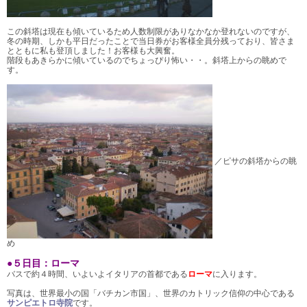
この斜塔は現在も傾いているため人数制限がありなかなか登れないのですが、
冬の時期、しかも平日だったことで当日券がお客様全員分残っており、皆さま
とともに私も登頂しました！お客様も大興奮。
階段もあきらかに傾いているのでちょっぴり怖い・・。斜塔上からの眺めで
す。
／ピサの斜塔からの眺
め
●５日目：ローマ
バスで約４時間、いよいよイタリアの首都である
ローマ
に入ります。
写真は、世界最小の国「バチカン市国」、世界のカトリック信仰の中心である
サンピエトロ寺院
です。