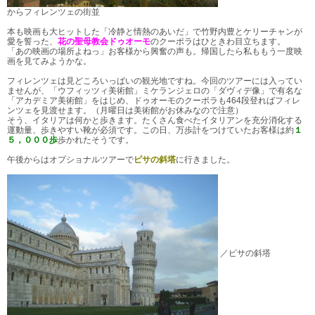
からフィレンツェの街並
本も映画も大ヒットした「冷静と情熱のあいだ」で竹野内豊とケリーチャンが
愛を誓った、
花の聖母教会ドゥオーモ
のクーポラはひときわ目立ちます。
「あの映画の場所よねっ」お客様から興奮の声も。帰国したら私ももう一度映
画を見てみようかな。
フィレンツェは見どころいっぱいの観光地ですね。今回のツアーには入ってい
ませんが、「ウフィッツィ美術館」ミケランジェロの「ダヴィデ像」で有名な
「アカデミア美術館」をはじめ、ドゥオーモのクーポラも464段登ればフィレ
ンツェを見渡せます。（月曜日は美術館がお休みなので注意）
そう、イタリアは何かと歩きます。たくさん食べたイタリアンを充分消化する
運動量、歩きやすい靴が必須です。この日、万歩計をつけていたお客様は約
１
５，０００歩
歩かれたそうです。
午後からはオプショナルツアーで
ピサの斜塔
に行きました。
／ピサの斜塔