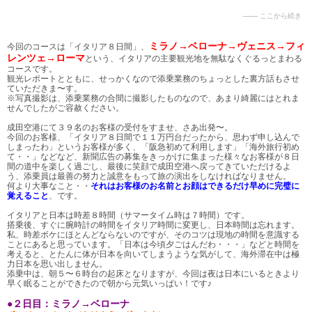
ミラノ→ベローナ→ヴェニス→フィ
今回のコースは「イタリア８日間」、
レンツェ→ローマ
という、イタリアの主要観光地を無駄なくぐるっとまわる
コースです。
観光レポートとともに、せっかくなので添乗業務のちょっとした裏方話もさせ
ていただきま〜す。
※写真撮影は、添乗業務の合間に撮影したものなので、あまり綺麗にはとれま
せんでしたがご容赦ください。
成田空港にて３９名のお客様の受付をすませ、さあ出発〜。
今回のお客様、「イタリア８日間で１１万円台だったから、思わず申し込んで
しまったわ」というお客様が多く、「阪急初めて利用します」「海外旅行初め
て・・」などなど、新聞広告の募集をきっかけに集まった様々なお客様が８日
間の道中を楽しく過ごし、最後に笑顔で成田空港へ戻ってきていただけるよ
う、添乗員は最善の努力と誠意をもって旅の演出をしなければなりません。
何より大事なこと・・
それはお客様のお名前とお顔はできるだけ早めに完璧に
覚えること
、です。
イタリアと日本は時差８時間（サマータイム時は７時間）です。
搭乗後、すぐに腕時計の時間をイタリア時間に変更し、日本時間は忘れます。
私、時差ボケにほとんどならないのですが、そのコツは現地の時間を意識する
ことにあると思っています。「日本は今頃夕ごはんだわ・・・」などと時間を
考えると、とたんに体が日本を向いてしまうような気がして、海外滞在中は極
力日本を思い出しません。
添乗中は、朝５〜６時台の起床となりますが、今回は夜は日本にいるときより
早く眠ることができたので朝から元気いっぱい！です♪
●２日目：ミラノ→ベローナ