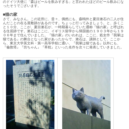
のドイツ大使に「森はビールを飲みすぎる」と言われたほどのビール飲みにな
ったそうでございます。
■猫の家
さて、みなさん。この近所に、昔々、偶然にも、森鴎外と夏目漱石の二人が住
んだことの在る屋敷跡があるのです。ちょっと行ってみましょう。と、歩くこ
と１０分、ここが、夏目漱石が、一時期暮らしていた通称『猫の家』と呼ばれ
る住居跡です。漱石はここに、イギリス留学から帰国後の１９０３年から１９
０６年まで住んでいました。『猫の家』のいわれは、ここに、処女作『我輩は
猫である』の舞台となった家があったからで、漱石は、講師として、ここか
ら、東京大学英文科・第一高等学校に通い、『我輩は猫である』以外にも、
『倫敦塔』『坊ちゃん』『草枕』といった名作を次々に発表していきました。