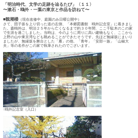
「明治時代、文学の足跡を辿るたび」〈１１〉
〜漱石・鴎外・一葉の東京と作品を訪ねて〜
■観潮楼
（現在改修中、庭園のみ日曜公開中）
さて、団子坂を上り切った道の左側、「本郷図書館 鴎外記念室」に着きまし
た。森鴎外は、明治２５年から亡くなるまで約３０年間、ここ千駄木のこの家
で生涯を過ごしました。当時は、今のように周りに高い建物もなく、ここから
上野の山や東京湾なども眺めることができたそうです。先ほど無縁坂にまいり
ましたが、無縁坂を舞台とした「雁」の他、「青年」「安部一族」「山椒大
夫」等の名作がこの家で執筆されたのでございます。
↑鴎外記念室（入口）