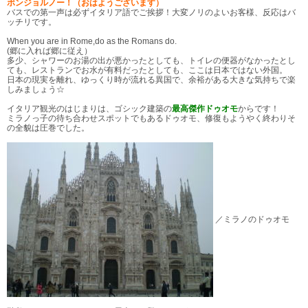
ボンジョルノー！（おはようございます）
バスでの第一声は必ずイタリア語でご挨拶！大変ノリのよいお客様、反応はバ
ッチリです。
When you are in Rome,do as the Romans do.
(郷に入れば郷に従え）
多少、シャワーのお湯の出が悪かったとしても、トイレの便器がなかったとし
ても、レストランでお水が有料だったとしても、ここは日本ではない外国。
日本の現実を離れ、ゆっくり時が流れる異国で、余裕がある大きな気持ちで楽
しみましょう☆
イタリア観光のはじまりは、ゴシック建築の
最高傑作ドゥオモ
からです！
ミラノっ子の待ち合わせスポットでもあるドゥオモ、修復もようやく終わりそ
の全貌は圧巻でした。
／ミラノのドゥオモ