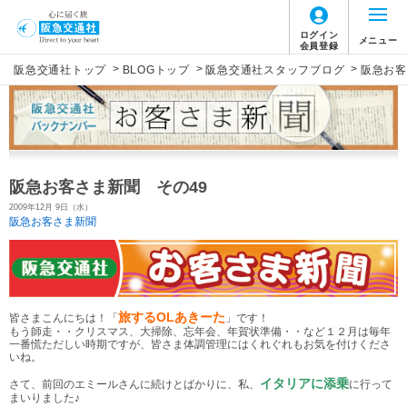
ログイン
メニュー
会員登録
>
>
>
阪急交通社トップ
BLOGトップ
阪急交通社スタッフブログ
阪急お客
阪急お客さま新聞 その49
2009年12月 9日（水）
阪急お客さま新聞
旅するOLあきーた
皆さまこんにちは！「
」です！
もう師走・・クリスマス、大掃除、忘年会、年賀状準備・・など１２月は毎年
一番慌ただしい時期ですが、皆さま体調管理にはくれぐれもお気を付けくださ
いね。
イタリアに添乗
さて、前回のエミールさんに続けとばかりに、私、
に行って
まいりました♪