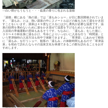
↑↑白い煙がもうもうと・・・硫黄の香りに包まれる湯畑
「湯畑」横にある「熱の湯」では「湯もみショー」が日に数回開催されていま
す。「湯もみ」とは、熱い源泉の中に２メートルほどの板を入れて湯をかき回
すことをいいます。源泉は４９度など入るには少し勇気が必要な温度です。温
泉の効用を薄めないために湯をかき混ぜて温度を下げるためといわれますが、
入浴前の準備運動の意味もあるそうです。ちなみに、「湯もみ」をした後に、
３０〜４０杯全身に湯をかけ、号令によりいっせいに入浴を行う「時間湯」と
いう草津独特の入浴方法も街中で体験できますよ。「草津節」にあわせて軽快
に「湯もみ」を行うショー、観客の「湯もみ」の体験時間もあるので「草津温
泉」を初めて訪れたならその温泉文化を体感できるこの館を訪れることをおす
すめします。