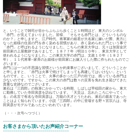
と、いうことで雑司が谷からぷらぷら歩くこと１時間ほど、東大のシンボル
「赤門」が見えてまいりました。皆様、「そもそも赤門とは、どういうものな
のか？」と申しますと、江戸時代、将軍家の姫君が大名家に嫁いだ際、奥方に
なった姫様の住居の門を赤く染める習慣があり、赤く染められた門という事で
「赤門」と呼ばれるようになりました。こちらの東京大学は、元々は加賀金沢
前田家の上屋敷跡でありまして、１８７７年（明治１０年）、東京大学として
使われるようになりました。この東京大学の赤門は、文政１０年（１８２７
年）、１１代将軍--家斉のお姫様が前田家にお嫁入りした際に作られたものでご
ざいます。
赤門には一つの不思議な習慣というか約束事がございまして、どういうことか
と申しますと、「赤門は火事で焼けてしまっても再建してはいけない」という
ものです。と、いうことで、火事の多かった江戸の街では、残っている赤門は
少ないのです。ですから、この東大の赤門は数々の災害を免れ生き延びてきた
貴重な史跡なのでございます。
漱石は『三四郎』の執筆にかかっている時期、しばしば早稲田の家から、東大
に勤務していた寺田寅彦を訪ねています。「天災は、忘れたころにやってく
る」の名言で有名な寺田寅彦は、万能の天才とうたわれ、漱石の親友であった
ことはよく知られています。小説『三四郎』の中に登場する野々宮宗八は、寺
田寅彦がモデルであったといわれています。
（・・・次号へつづく）
−−−−−−−−−−−−−−−−−−−−−−−−−−−−−−−−
お客さまから頂いたお声紹介コーナー
−−−−−−−−−−−−−−−−−−−−−−−−−−−−−−−−