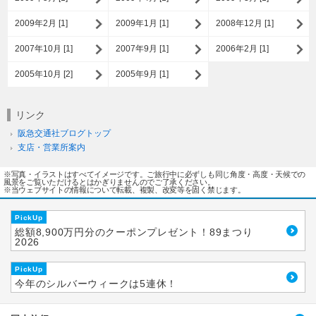
2009年2月 [1]
2009年1月 [1]
2008年12月 [1]
2007年10月 [1]
2007年9月 [1]
2006年2月 [1]
2005年10月 [2]
2005年9月 [1]
リンク
阪急交通社ブログトップ
支店・営業所案内
※写真・イラストはすべてイメージです。ご旅行中に必ずしも同じ角度・高度・天候での
風景をご覧いただけるとはかぎりませんのでご了承ください。
※当ウェブサイトの情報について転載、複製、改変等を固く禁じます。
PickUp
総額8,900万円分のクーポンプレゼント！89まつり
2026
PickUp
今年のシルバーウィークは5連休！