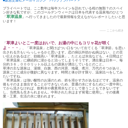
■阪急交通社メールマガジン バックナンバー＞＞
プライベートでは、ここ数年は毎年スペインを訪れている程の無類？のスペイ
ン好きな私ですが、このゴールデンウィークは日本を代表する温泉地のひとつ
草津温泉
「
」へ行ってきましたので最新情報を交えながらレポートしたいと思
います！
草津よいとこ一度はおいで、お湯の中にもコリャ花が咲く
「
よ・・・
」、「草津温泉」と聞けばつい口をついて出てくる「草津節」を思い
出される方もいらっしゃるかと思います。恋の病以外効かぬ病はない、との言
い伝えがあるほど、効能高い「草津温泉」。たとえば水虫なども、４日間ほど
「草津温泉」に継続的に浸かると治ってしまうそうです。湧出量は日本一、毎
分約３６，０００リットル以上もの源泉が湧出しているとのこと。
草津の主な源泉は、湯畑、白旗、西の河原、地蔵、煮川、万代の６つがあり、
源泉ごとに成分が微妙に異なります。時間と体が許す限り、温泉比べをしてみ
たいですね。
「草津温泉」は強い酸性のお湯のため、鉄を溶かす力があるほどです。温泉の
後もそのまま放出することができないため、普通の水にするために一度中和し
てから流さなければ、飲料水や農業用水などとして使うこともできないです
し、当然魚も生きられません。中和された水はまず発電に使用し、その後農
業・工業、生活の水に使われます。