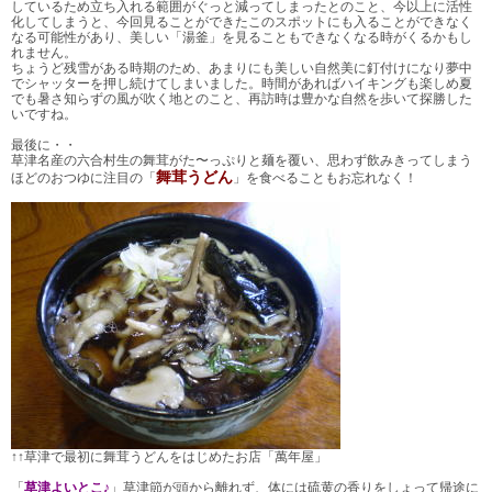
しているため立ち入れる範囲がぐっと減ってしまったとのこと、今以上に活性
化してしまうと、今回見ることができたこのスポットにも入ることができなく
なる可能性があり、美しい「湯釜」を見ることもできなくなる時がくるかもし
れません。
ちょうど残雪がある時期のため、あまりにも美しい自然美に釘付けになり夢中
でシャッターを押し続けてしまいました。時間があればハイキングも楽しめ夏
でも暑さ知らずの風が吹く地とのこと、再訪時は豊かな自然を歩いて探勝した
いですね。
最後に・・
草津名産の六合村生の舞茸がた〜っぷりと麺を覆い、思わず飲みきってしまう
舞茸うどん
ほどのおつゆに注目の「
」を食べることもお忘れなく！
↑↑草津で最初に舞茸うどんをはじめたお店「萬年屋」
「
草津よいとこ♪
」草津節が頭から離れず、体には硫黄の香りをしょって帰途に