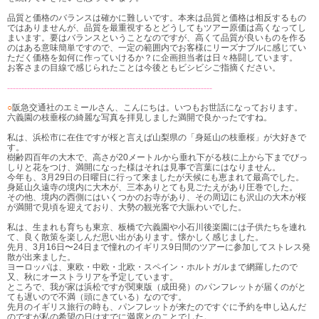
品質と価格のバランスは確かに難しいです。本来は品質と価格は相反するもの
ではありませんが、品質を最重視するとどうしてもツアー原価は高くなってし
まいます。要はバランスということなのですが、高くて品質が良いものを作る
のはある意味簡単ですので、一定の範囲内でお客様にリーズナブルに感じてい
ただく価格を如何に作っていけるか？に企画担当者は日々格闘しています。
お客さまの目線で感じられたことは今後ともビシビシご指摘ください。
------------------------------------------------------------------------
○
阪急交通社のエミールさん、こんにちは。いつもお世話になっております。
六義園の枝垂桜の綺麗な写真を拝見しました満開で良かったですね。
私は、浜松市に在住ですが桜と言えば山梨県の「身延山の枝垂桜」が大好きで
す。
樹齢四百年の大木で、高さが20メートルから垂れ下がる枝に上から下までびっ
しりと花をつけ、満開になった様はそれは見事で言葉にはなりません。
今年も、3月29日の日曜日に行って来ましたが天候にも恵まれて最高でした。
身延山久遠寺の境内に大木が、三本ありとても見ごたえがあり圧巻でした。
その他、境内の西側にはいくつかのお寺があり、その周辺にも沢山の大木が桜
が満開で見頃を迎えており、大勢の観光客で大賑わいでした。
私は、生まれも育ちも東京、板橋で六義園や小石川後楽園には子供たちを連れ
て、良く散策を楽しんだ思い出があります。懐かしく感じました。
先月、3月16日〜24日まで憧れのイギリス9日間のツアーに参加してストレス発
散が出来ました。
ヨーロッパは、東欧・中欧・北欧・スペイン・ホルトガルまで網羅したので
又、秋にオーストラリアを予定しています。
ところで、我が家は浜松ですが関東版（成田発）のパンフレットが届くのがと
ても遅いので不満（頭にきている）なのです。
先月のイギリス旅行の時も、パンフレットが来たのですぐに予約を申し込んだ
のですが私の希望の日はすでに満席とのことでした。