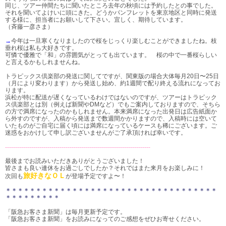
同じ、ツアー仲間たちに聞いたところ去年の秋頃には予約したとの事でした。
それを聞いてよけいに頭にきた。どうかパンフレットを東京地区と同時に発送
する様に、担当者にお願いして下さい。宜しく、期待しています。
（斉藤一彦さま）
→
今年は一旦寒くなりましたので桜をじっくり楽しむことができましたね。枝
垂れ桜は私も大好きです。
可憐で優雅で「和」の雰囲気がとっても出ています。 桜の中で一番桜らしい
と言えるかもしれませんね。
トラピックス倶楽部の発送に関してですが、関東版の場合大体毎月20日〜25日
（月により変わります）から発送し始め、約1週間で配り終える流れになってお
ります。
浜松が特に配送が遅くなっているわけではないのですが、ツアーはトラピック
ス倶楽部とは別（例えば新聞やDMなど）でもご案内しておりますので、そちら
の方で満席になったのかもしれません。本来満席になった出発日は広告紙面か
ら外すのですが、入稿から発送まで数週間かかりますので、入稿時には空いて
いたものがご自宅に届く頃には満席になっているケースも稀にございます。ご
迷惑をおかけして申し訳ございませんがご了承頂ければ幸いです。
------------------------------------------------------------------------
最後までお読みいただきありがとうございました！
皆さまも良い連休をお過ごしでしたか？それではまた来月をお楽しみに！
旅好きなＯＬ
次回も
が登場予定ですよ〜！
＊＊＊＊＊＊＊＊＊＊＊＊＊＊＊＊
＊＊＊＊＊＊＊＊＊＊＊＊＊＊＊＊
＊＊＊
＊＊＊＊＊＊＊＊＊
「阪急お客さま新聞」は毎月更新予定です。
「阪急お客さま新聞」をお読みになってのご感想をぜひお寄せください。
→→