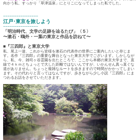
向かう私、すっかり「草津温泉」にとりこになってしまった私でした。
−−−−−−−−−−−−−−−−
江戸･東京を旅しよう
−−−−−−−−−−−−−−−−
「明治時代、文学の足跡を辿るたび」〈５〉
〜漱石・鴎外・一葉の東京と作品を訪ねて〜
■『三四郎』と東京大学
私、尾上一途、これから皆様を漱石の代表作の世界にご案内したいと存じま
す。名作『三四郎』の重要な舞台となった東京大学でございます。しかしなが
ら、私、今、雑司ヶ谷霊園を出たところで、ここから本郷の東京大学まで、直
線で４ｋｍとちょっとで大した距離ではないんですが、いかんせん真っ直ぐな
道がありません。ちょっと複雑なルートを歩きますので時間がかかってしまい
ます。その代わりと言ってはなんですが、歩きながら少し小説『三四郎』にま
つわるお話をさせていただきます。