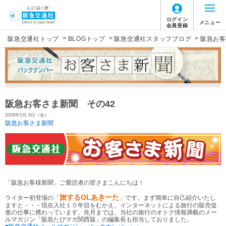
ログイン
メニュー
会員登録
>
>
>
阪急交通社トップ
BLOGトップ
阪急交通社スタッフブログ
阪急お客
阪急お客さま新聞 その42
2009年5月 8日（金）
阪急お客さま新聞
「阪急お客様新聞」ご愛読者の皆さまこんにちは！
旅するOLあきーた
ライター初登場の「
」です。まず簡単に自己紹介いたし
ますと・・・現在入社１０年目をむかえ、インターネットによる旅行の販売促
進の仕事に携わっています。先月までは、当社の旅行のオトク情報満載のメー
ルマガジン「阪急たびマガ関西版」の編集長も担当しておりました。