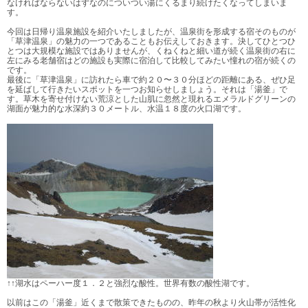
なければならないはずなのについつい湯にくるまり続けたくなってしまいま
す。
今回は日帰り温泉施設を紹介いたしましたが、温泉街を形成する宿そのものが
「草津温泉」の魅力の一つであることもお伝えしておきます。決してひとつひ
とつは大規模な施設ではありませんが、くねくねと細い道が続く温泉街の右に
左にみる老舗宿はどの施設も実際に宿泊して比較してみたい憧れの宿が続くの
です。
最後に「草津温泉」に訪れたら車で約２０〜３０分ほどの距離にある、ぜひ足
を延ばして行きたいスポットを一つお知らせしましょう。それは「湯釜」で
す。草木を寄せ付けない荒涼とした山肌に忽然と現れるエメラルドグリーンの
湖面が魅力的な水深約３０メートル、水温１８度の火口湖です。
↑↑湖水はペーハー度１．２と強烈な酸性。世界有数の酸性湖です。
以前はこの「湯釜」近くまで散策できたものの、昨年の秋より火山帯が活性化