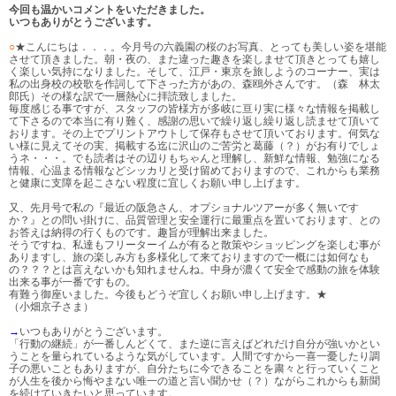
今回も温かいコメントをいただきました。
いつもありがとうございます。
○
★こんにちは．．．。今月号の六義園の桜のお写真、とっても美しい姿を堪能
させて頂きました。朝・夜の、また違った趣きを楽しませて頂きとっても嬉し
く楽しい気持になりました。そして、江戸・東京を旅しようのコーナー、実は
私の出身校の校歌を作詞して下さった方があの、森鴎外さんです。（森 林太
郎氏）その様な訳で一層熱心に拝読致しました。
毎度感じる事ですが、スタッフの皆様方が多岐に亘り実に様々な情報を掲載し
て下さるので本当に有り難く、感謝の思いで繰り返し繰り返し読ませて頂いて
おります。その上でプリントアウトして保存もさせて頂いております。何気な
い様に見えてその実、掲載する迄に沢山のご苦労と葛藤（？）がお有りでしょ
うネ・・・。でも読者はその辺りもちゃんと理解し、新鮮な情報、勉強になる
情報、心温まる情報などシッカリと受け留めておりますので、これからも業務
と健康に支障を起こさない程度に宜しくお願い申し上げます。
又、先月号で私の『最近の阪急さん、オプショナルツアーが多く無いです
か？』との問い掛けに、品質管理と安全運行に最重点を置いております、との
お答えは納得の行くものです。趣旨が理解出来ました。
そうですね、私達もフリーターイムが有ると散策やショッピングを楽しむ事が
ありますし、旅の楽しみ方も多様化して来ておりますので一概には如何なも
の？？？とは言えないかも知れませんね。中身が濃くて安全で感動の旅を体験
出来る事が一番ですもの。
有難う御座いました。今後もどうぞ宜しくお願い申し上げます。★
（小畑京子さま）
→
いつもありがとうございます。
「行動の継続」が一番しんどくて、また逆に言えばどれだけ自分が強いかとい
うことを量られているような気がしています。人間ですから一喜一憂したり調
子の悪いこともありますが、自分たちに今できることを粛々と行っていくこと
が人生を後から悔やまない唯一の道と言い聞かせ（？）ながらこれからも新聞
を続けていきたいと思っています。