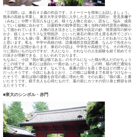
『三四郎』は、漱石４２歳の作品です。ストーリーを簡単にお話しましょう。
熊本の高校を卒業し、東京大学文学部に入学した主人公三四郎が、里見美禰子
（みねこ）や野々宮宗八をはじめ、様々な人物と出会い、恋をし、悩み、成長
していく縦軸に合わせて、日露戦争の戦争景気に沸く当時の時代背景が横軸と
して描かれています。人物の活き活きとした個性や設定の妙、情景描写の鮮や
かさ、鋭くユーモラスな文明批評、といった漱石の筆が冴え渡る名作でござい
ます。皆さんも遠い昔、夏目漱石の小説をお読みになったことがおありになる
と思います。私も、中学や高校の頃、読書感想文指定図書、なんかで先生から
読まされた記憶があります。漱石の小説は、中学生や高校生でも、その年代な
りに面白いものなのですが、大人になり、それなりの人生経験を経て初めてそ
の深さが理解できる、ともいわれております。
ちなみに、小説『我が輩は猫である』のモデルになった猫が死んだのがちょう
どこの頃です。漱石には面白い一面があったようで、この時、猫の死亡通知を
身近な門弟に送っています。なんでも、葉書の回りを黒く塗るほどの懲りよう
だったそうです。小説にもあるとおり、この猫には最後まで名前をつけなかっ
たそうで、漱石は猫の遺骸を自宅の庭に埋めた祭、そのお墓に『猫の墓』と書
いたそうです。鏡子夫人も心得たもので、墓の前にカツオの切り身と鰹節を供
えたそうです。
■東大のシンボル・赤門