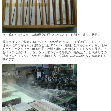
↑↑一番右が当初の釘。草津温泉に浸し続けると１０日間で一番左の状態に。
温泉街は歩いて散策するにちょうどいい広さであり、まずは町の中心にあるの
は草津に来たら寄らずに帰ることはできない「湯畑」に向かいます。白い煙が
もわ〜っと立ち上がり硫黄の香りが漂う源泉を目の当たりにしながら周辺にあ
るベンチに腰掛け、つるつるっと喉をすべる半熟の「温泉玉子」と焼きたての
「焼きまんじゅう」をいただき街ゆく人（今回はあふれんばかりの観光客）を
眺めます。