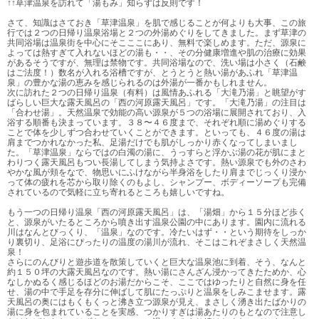
↑↑草津温泉を訪れて「湯もみ」知らずは反則です！
さて、知識はさておき「草津温泉」を肌で感じることが何よりも大事、この旅
行では２つの日帰り温泉浴場と２つの外湯めぐりをしてきました。まず草津の
共同浴場は温泉街を中心にそこここにあり、無料で楽しめます。ただ、源泉に
よっては熱すぎて入れないほどの湯も・・、その分健康増進や肌の治療に効果
があるそうですが、無理は禁物です。共同浴場なので、洗い場は小さく（石鹸
はご法度！）数名が入れる浴槽ですが、とうとうと熱い湯があふれ「草津温
泉」の豊かな湯の恵みを感じられるのは外湯が一番かもしれません。
次に訪れた２つの日帰り温泉（有料）は風情あふれる「大滝乃湯」と眺望がす
ばらしい巨大な露天風呂の「西の河原露天風呂」です。「大滝乃湯」の注目は
「合わせ湯」。天然温泉で効能の高い源泉が５つの浴場に展開されており、入
浴する順番も決まっています。３８〜４６度まで、それぞれ順に湯めぐりする
ことで体を少しずつ合わせていくことができます。といっても、４６度の湯は
肩までつかれなかった私、足湯だけでも肌がしっかり赤くなってしまいまし
た。「草津温泉」ならではの白濁の湯に、うっすらと浮かぶ湯の花が肌にまと
わりつく露天風呂もつい長湯してしまう気持よさです。熱い源泉でも外のさわ
やかな風が頬をなで、物思いにふけながら半身浴をしたり肩までじっくり浸か
って体の疲れを芯から取り除くのもよし、シャンプー、ボディーソープも完備
されているので気軽に立ち寄れるところも嬉しいですね。
もう一つの日帰り温泉「西の河原露天風呂」は、「湯畑」から１５分ほど歩く
と、源泉がいたるところから噴き出す温泉公園の中にあります。園内に流れる
川はなんとびっくり、「温泉」なのです。冷たいはず・・という期待をしっか
り裏切り、足浴にぴったりの温度の湯川が流れ、そこはこれぞまさしく天然温
泉！
さらにのんびりと遊歩道を散策していくと巨大な温泉池に到着、そう、なんと
約１５０坪の大露天風呂なのです。熱い湯にさんざん浸かってきたためか、心
なしかぬるく感じるほどのお湯だからこそ、ここではゆったりと自然に身を任
せ、湯の中で手足を存分に伸ばして肌にたっぷりと温泉をしみこませます。露
天風呂の奥にはもくもくっと沸き立つ源泉が見え、まさしく湧き出たばかりの
湯に身を包まれていることを実感、つかりすぎは湯あたりのもとなので注意し