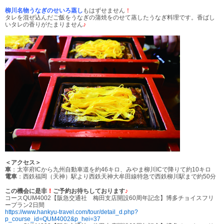
柳川名物うなぎのせいろ蒸し
もはずせません
！
タレを混ぜ込んだご飯をうなぎの蒲焼をのせて蒸したうなぎ料理です。香ばし
いタレの香りがたまりません
♪
＜アクセス＞
車
：太宰府ICから九州自動車道を約46キロ、みやま柳川ICで降りて約10キロ
電車
：西鉄福岡（天神）駅より西鉄天神大牟田線特急で西鉄柳川駅まで約50分
この機会に是非
！
ご予約お待ちしております
♪
コースQUM4002【阪急交通社 梅田支店開設60周年記念】博多チョイスフリ
ープラン2日間
https://www.hankyu-travel.com/tour/detail_d.php?
p_course_id=QUM4002&p_hei=37