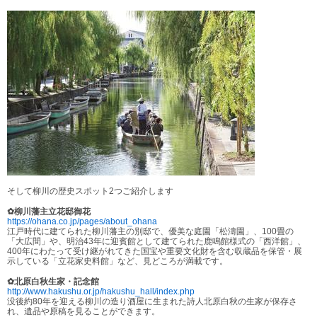
そして柳川の歴史スポット2つご紹介します
✿柳川藩主立花邸御花
https://ohana.co.jp/pages/about_ohana
江戸時代に建てられた柳川藩主の別邸で、優美な庭園「松濤園」、100畳の
「大広間」や、明治43年に迎賓館として建てられた鹿鳴館様式の「西洋館」、
400年にわたって受け継がれてきた国宝や重要文化財を含む収蔵品を保管・展
示している「立花家史料館」など、見どころが満載です。
✿北原白秋生家・記念館
http://www.hakushu.or.jp/hakushu_hall/index.php
没後約80年を迎える柳川の造り酒屋に生まれた詩人北原白秋の生家が保存さ
れ、遺品や原稿を見ることができます。