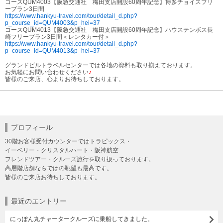
コースQUM4003【阪急交通社 梅田支店開設60周年記念】博多チョイスフリ
ープラン3日間
https://www.hankyu-travel.com/tour/detail_d.php?
p_course_id=QUM4003&p_hei=37
コースQUM4013【阪急交通社 梅田支店開設60周年記念】ハウステンボス長
崎フリープラン3日間＜レンタカー付＞
https://www.hankyu-travel.com/tour/detail_d.php?
p_course_id=QUM4013&p_hei=37
グランドビルトラベルセンターでは各地の資料も取り揃えております。
お気軽にお問い合わせください
♪
皆様のご来店、心よりお待ちしております。
プロフィール
30階お客様受付カウンターではトラピックス・
イーベリー・クリスタルハート・阪神航空
フレンドツアー・クルーズ旅行を取り扱っております。
高層階店舗ならではの眺望も最高です。
皆様のご来店お待ちしております。
最近のエントリー
にっぽん丸チャータークルーズに乗船してきました。