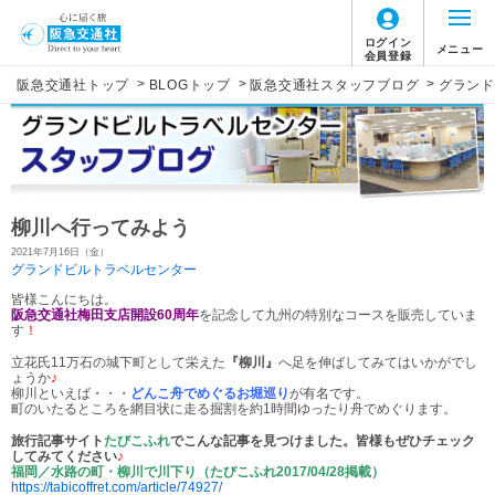
ログイン
メニュー
会員登録
>
>
>
阪急交通社トップ
BLOGトップ
阪急交通社スタッフブログ
グランド
柳川へ行ってみよう
2021年7月16日（金）
グランドビルトラベルセンター
皆様こんにちは。
阪急交通社梅田支店開設60周年
を記念して九州の特別なコースを販売していま
す
！
立花氏11万石の城下町として栄えた
『柳川』
へ足を伸ばしてみてはいかがでし
ょうか
♪
柳川といえば・・・
どんこ舟でめぐるお堀巡り
が有名です。
町のいたるところを網目状に走る掘割を約1時間ゆったり舟でめぐります。
旅行記事サイト
たびこふれ
でこんな記事を見つけました。皆様もぜひチェック
してみてください
♪
福岡／水路の町・柳川で川下り（たびこふれ2017/04/28掲載）
https://tabicoffret.com/article/74927/