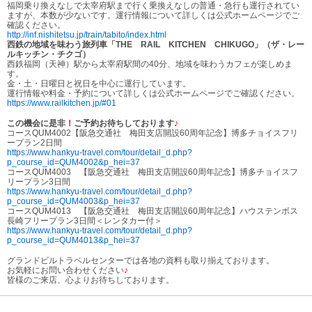
福岡乗り換えなしで太宰府駅まで行く乗換えなしの普通・急行も運行されてい
ますが、本数が少ないです。運行情報について詳しくは公式ホームページでご
確認ください。
http://inf.nishitetsu.jp/train/tabito/index.html
西鉄の地域を味わう旅列車「THE RAIL KITCHEN CHIKUGO」（ザ・レー
ルキッチン・チクゴ）
西鉄福岡（天神）駅から太宰府駅間の40分、地域を味わうカフェが楽しめま
す。
金・土・日曜日と祝日を中心に運行しています。
運行情報や料金・予約について詳しくは公式ホームページでご確認ください。
https://www.railkitchen.jp/#01
この機会に是非
！
ご予約お待ちしております
♪
コースQUM4002【阪急交通社 梅田支店開設60周年記念】博多チョイスフリ
ープラン2日間
https://www.hankyu-travel.com/tour/detail_d.php?
p_course_id=QUM4002&p_hei=37
コースQUM4003 【阪急交通社 梅田支店開設60周年記念】博多チョイスフ
リープラン3日間
https://www.hankyu-travel.com/tour/detail_d.php?
p_course_id=QUM4003&p_hei=37
コースQUM4013 【阪急交通社 梅田支店開設60周年記念】ハウステンボス
長崎フリープラン3日間＜レンタカー付＞
https://www.hankyu-travel.com/tour/detail_d.php?
p_course_id=QUM4013&p_hei=37
グランドビルトラベルセンターでは各地の資料も取り揃えております。
お気軽にお問い合わせください
♪
皆様のご来店、心よりお待ちしております。