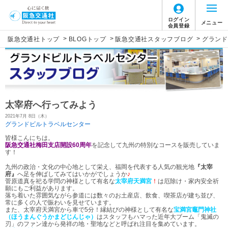
ログイン
メニュー
会員登録
>
>
>
阪急交通社トップ
BLOGトップ
阪急交通社スタッフブログ
グランド
太宰府へ行ってみよう
2021年7月 8日（木）
グランドビルトラベルセンター
皆様こんにちは。
阪急交通社梅田支店開設60周年
を記念して九州の特別なコースを販売していま
す！
九州の政治・文化の中心地として栄え、福岡を代表する人気の観光地
『太宰
府』
へ足を伸ばしてみてはいかがでしょうか
♪
菅原道真を祀る学問の神様として有名な
太宰府天満宮
！
は厄除け・家内安全祈
願にもご利益があります。
落ち着いた雰囲気ながら参道には数々のお土産店、飲食、喫茶店が建ち並び、
常に多くの人で賑わいを見せています。
また、太宰府天満宮から車で5分！縁結びの神様として有名な
宝満宮竈門神社
（ほうまんぐうかまどじんじゃ）
はスタッフもハマった近年大ブーム「鬼滅の
刃」のファン達から発祥の地・聖地などと呼ばれ注目を集めています。