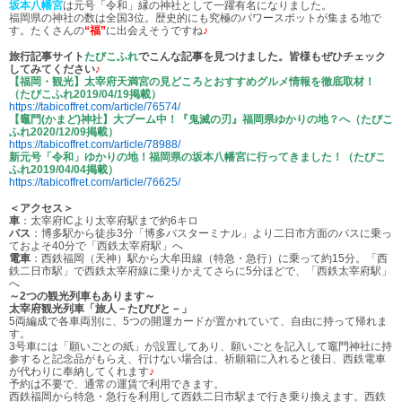
坂本八幡宮
は元号「令和」縁の神社として一躍有名になりました。
福岡県の神社の数は全国3位。歴史的にも究極のパワースポットが集まる地で
す。たくさんの
“福”
に出会えそうですね
♪
旅行記事サイト
たびこふれ
でこんな記事を見つけました。皆様もぜひチェック
してみてください
♪
【福岡・観光】太宰府天満宮の見どころとおすすめグルメ情報を徹底取材！
（たびこふれ2019/04/19掲載）
https://tabicoffret.com/article/76574/
【竈門(かまど)神社】大ブーム中！『鬼滅の刃』福岡県ゆかりの地？へ（たびこ
ふれ2020/12/09掲載）
https://tabicoffret.com/article/78988/
新元号「令和」ゆかりの地！福岡県の坂本八幡宮に行ってきました！（たびこ
ふれ2019/04/04掲載）
https://tabicoffret.com/article/76625/
＜アクセス＞
車
：太宰府ICより太宰府駅まで約6キロ
バス
：博多駅から徒歩3分「博多バスターミナル」より二日市方面のバスに乗っ
ておよそ40分で「西鉄太宰府駅」へ
電車
：西鉄福岡（天神）駅から大牟田線（特急・急行）に乗って約15分。「西
鉄二日市駅」で西鉄太宰府線に乗りかえてさらに5分ほどで、「西鉄太宰府駅」
へ
～2つの観光列車もあります～
太宰府観光列車「旅人－たびびと－」
5両編成で各車両別に、5つの開運カードが置かれていて、自由に持って帰れま
す。
3号車には「願いごとの紙」が設置してあり、願いごとを記入して竈門神社に持
参すると記念品がもらえ、行けない場合は、祈願箱に入れると後日、西鉄電車
が代わりに奉納してくれます
♪
予約は不要で、通常の運賃で利用できます。
西鉄福岡から特急・急行を利用して西鉄二日市駅まで行き乗り換えます。西鉄