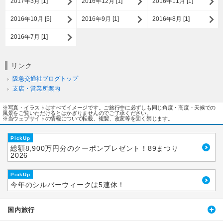
2017年3月 [1]
2016年12月 [1]
2016年11月 [1]
2016年10月 [5]
2016年9月 [1]
2016年8月 [1]
2016年7月 [1]
リンク
阪急交通社ブログトップ
支店・営業所案内
※写真・イラストはすべてイメージです。ご旅行中に必ずしも同じ角度・高度・天候での
風景をご覧いただけるとはかぎりませんのでご了承ください。
※当ウェブサイトの情報について転載、複製、改変等を固く禁じます。
PickUp
総額8,900万円分のクーポンプレゼント！89まつり
2026
PickUp
今年のシルバーウィークは5連休！
国内旅行