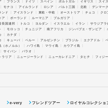
ア
フランス
ドイツ
スペイン
ポルトガル
イギリス
スイ
モナコ
アイルランド
ロシア
バルト三国
北欧
デンマー
ランド
アイスランド
東欧・中欧
オーストリア
チェコ
クロ
キア
ポーランド
ルーマニア
ブルガリア
首長国連邦
トルコ
ヨルダン
イスラエル
イラン
サウジアラ
ト
モロッコ
チュニジア
南アフリカ
ジンバブエ・ザンビア
カ
カナダ
コ
キューバ
ペルー
アルゼンチン
ブラジル
エクアドル
島（ホノルル）
ハワイ島
マウイ島
カウアイ島
サイパン
パラオ
トラリア
ニュージーランド
ニューカレドニア
タヒチ
フィジ
ト
e-very
フレンドツアー
ロイヤルコレクショ