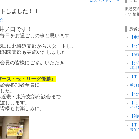
阪急交
ートしました！！
けた情
会
井ノ口です！
最近
毎日をお過ごしの事と思います。
【東
月3日に北海道支部からスタートし、
【北
には関東支部も実施いたしました。
【関
会員の皆様にご参加いただき
【北
福井
【中
ガース・セ・リーグ優勝』
談会参加者全員に
明け
した。
【北
定の近畿・東海支部商談会まで
渡しします。
【北
イベ
皆様もお楽しみに。
【沖
【中
察で