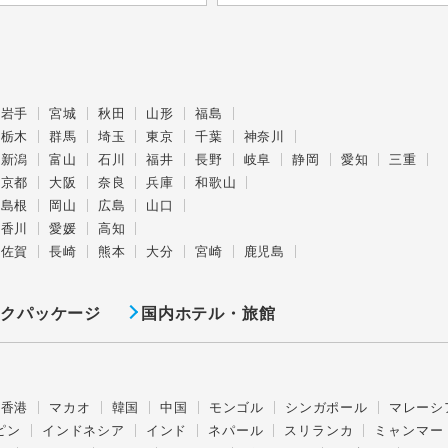
岩手
宮城
秋田
山形
福島
栃木
群馬
埼玉
東京
千葉
神奈川
新潟
富山
石川
福井
長野
岐阜
静岡
愛知
三重
京都
大阪
奈良
兵庫
和歌山
島根
岡山
広島
山口
香川
愛媛
高知
佐賀
長崎
熊本
大分
宮崎
鹿児島
ックパッケージ
国内ホテル・旅館
香港
マカオ
韓国
中国
モンゴル
シンガポール
マレーシ
ピン
インドネシア
インド
ネパール
スリランカ
ミャンマー