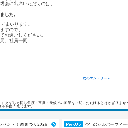
親会に出席いただくのは、
、
ました。
いてまいります。
ますので、
てお過ごしください。
局、社員一同
次のエントリー »
中に必ずしも同じ角度・高度・天候での風景をご覧いただけるとはかぎりませ
変等を固く禁じます。
レゼント！89まつり2026
PickUp
今年のシルバーウィー