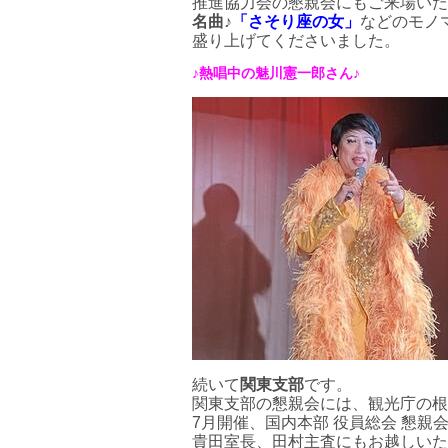
推進協力会の懇親会にもご来場いた
名曲♪
「さそり座の女」
などのモノ
盛り上げてくださいました。
♪熱唱中の
魅川憲一郎さん♪
続いて
関東支部
です。
関東支部の懇親会には、観光庁の根
7月開催、国内本部 役員総会 懇親
貴田室長、田村主査にもお越しいた