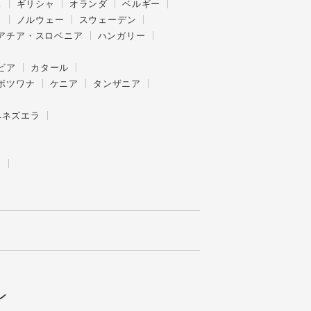
ス
ギリシャ
オランダ
ベルギー
ク
ノルウェー
スウェーデン
アチア・スロベニア
ハンガリー
ビア
カタール
ボツワナ
ケニア
タンザニア
ベネズエラ
ー
ン