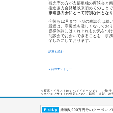
観光庁の方が支部単独の商談会と懇
推進協力会発足以来初めてのことで
推進協力会にとって特別な日となり
今後も12月まで下期の商談会は続
最近は、寒暖差も激しくなっており
皆様体調にはくれぐれもお気をつけ
商談会でお会いできることを、事務
楽しみにしております。
記事を読む
« 前のエントリー
※写真・イラストはすべてイメージです。ご旅行
※当ウェブサイトの情報について転載、複製、改
PickUp
総額8,900万円分のクーポンプ