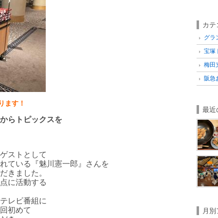
カテ
グラ
宝塚ト
梅田支
阪急お
ります！
最近
からトピックスを
ゲストとして
れている『魅川憲一郎』さんを
だきました。
点に活動する
テレビ番組に
回初めて
月別