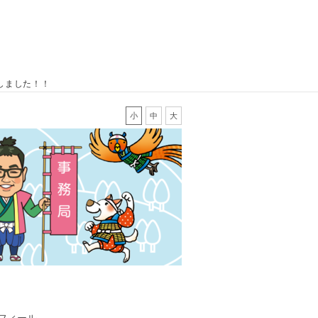
しました！！
小
中
大
フィール