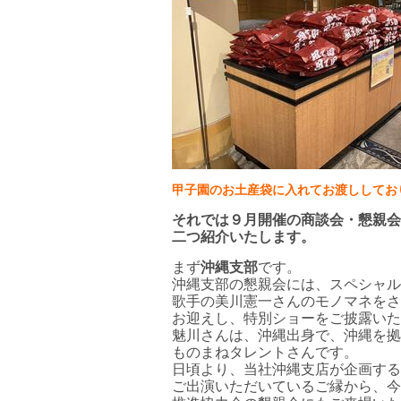
甲子園のお土産袋に入れてお渡ししてお
それでは９月開催の商談会・懇親会
二つ紹介いたします。
まず
沖縄支部
です。
沖縄支部の懇親会には、スペシャル
歌手の美川憲一さんのモノマネをさ
お迎えし、特別ショーをご披露いた
魅川さんは、沖縄出身で、沖縄を拠
ものまねタレントさんです。
日頃より、当社沖縄支店が企画する
ご出演いただいているご縁から、今