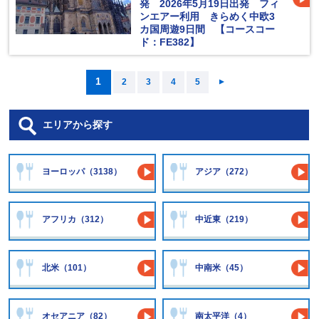
発 2026年5月19日出発 フィ
ンエアー利用 きらめく中欧3
カ国周遊9日間 【コースコー
ド：FE382】
1
2
3
4
5
▲
エリアから探す
ヨーロッパ（3138）
アジア（272）
アフリカ（312）
中近東（219）
北米（101）
中南米（45）
オセアニア（82）
南太平洋（4）