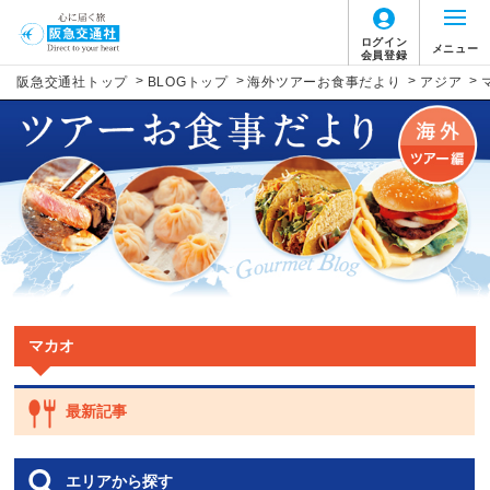
ログイン
メニュー
会員登録
>
>
>
>
阪急交通社トップ
BLOGトップ
海外ツアーお食事だより
アジア
マカオ
最新記事
エリアから探す