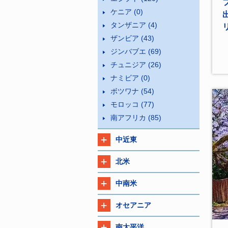
ケニア
(0)
タンザニア
(4)
ザンビア
(43)
ジンバブエ
(69)
チュニジア
(26)
ナミビア
(0)
ボツワナ
(54)
モロッコ
(77)
南アフリカ
(85)
中近東
北米
中南米
オセアニア
南太平洋