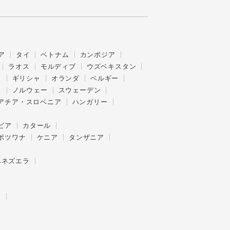
ア
タイ
ベトナム
カンボジア
ラオス
モルディブ
ウズベキスタン
ス
ギリシャ
オランダ
ベルギー
ク
ノルウェー
スウェーデン
アチア・スロベニア
ハンガリー
ビア
カタール
ボツワナ
ケニア
タンザニア
ベネズエラ
ー