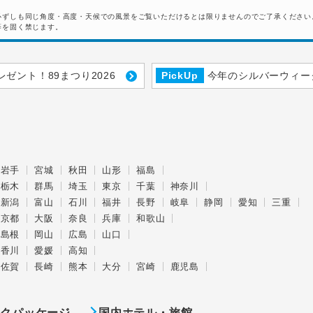
必ずしも同じ角度・高度・天候での風景をご覧いただけるとは限りませんのでご了承ください
等を固く禁じます。
レゼント！89まつり2026
PickUp
今年のシルバーウィー
岩手
宮城
秋田
山形
福島
栃木
群馬
埼玉
東京
千葉
神奈川
新潟
富山
石川
福井
長野
岐阜
静岡
愛知
三重
京都
大阪
奈良
兵庫
和歌山
島根
岡山
広島
山口
香川
愛媛
高知
佐賀
長崎
熊本
大分
宮崎
鹿児島
ックパッケージ
国内ホテル・旅館