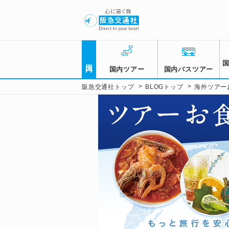
国内
国内ツアー
国内バスツアー
>
>
阪急交通社トップ
BLOGトップ
海外ツアー