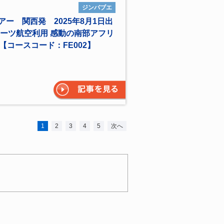
ジンバブエ
アー 関西発 2025年8月1日出
ーツ航空利用 感動の南部アフリ
【コースコード：FE002】
1
2
3
4
5
次へ