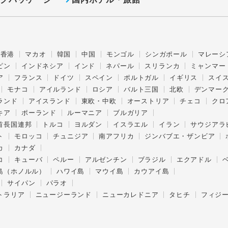
香港
マカオ
韓国
中国
モンゴル
シンガポール
マレーシ
ピン
インドネシア
インド
ネパール
スリランカ
ミャンマー
ア
フランス
ドイツ
スペイン
ポルトガル
イギリス
スイ
モナコ
アイルランド
ロシア
バルト三国
北欧
デンマー
ランド
アイスランド
東欧・中欧
オーストリア
チェコ
クロ
キア
ポーランド
ルーマニア
ブルガリア
首長国連邦
トルコ
ヨルダン
イスラエル
イラン
サウジアラ
ト
モロッコ
チュニジア
南アフリカ
ジンバブエ・ザンビア
カ
カナダ
コ
キューバ
ペルー
アルゼンチン
ブラジル
エクアドル
島（ホノルル）
ハワイ島
マウイ島
カウアイ島
サイパン
パラオ
トラリア
ニュージーランド
ニューカレドニア
タヒチ
フィジ