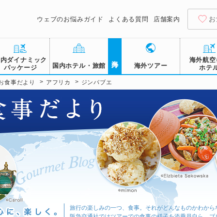
お
ウェブのお悩みガイド
よくある質問
店舗案内
海外
国内ダイナミック
海外航空
国内ホテル・旅館
海外ツアー
パッケージ
ホテ
>
>
お食事だより
アフリカ
ジンバブエ
旅行の楽しみの一つ、食事。それがどんなものかわから
阪急交通社ではツアーでの食事の様子を添乗員自ら、ブ