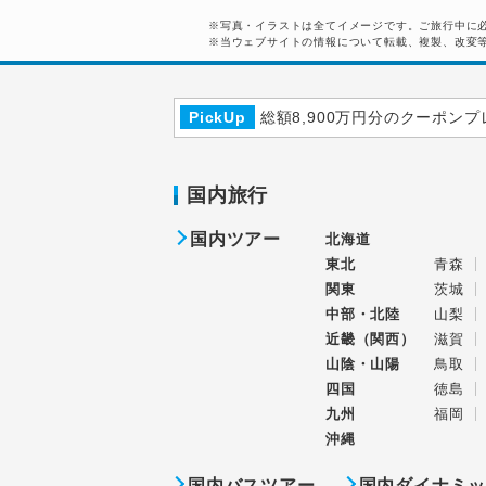
※写真・イラストは全てイメージです。ご旅行中に
※当ウェブサイトの情報について転載、複製、改変
PickUp
総額8,900万円分のクーポンプ
国内旅行
国内ツアー
北海道
東北
青森
関東
茨城
中部・北陸
山梨
近畿（関西）
滋賀
山陰・山陽
鳥取
四国
徳島
九州
福岡
沖縄
国内バスツアー
国内ダイナミ