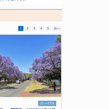
1
2
3
4
5
次へ
ジンバブエ