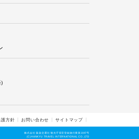
ン
語）
保護方針
お問い合わせ
サイトマップ
株式会社 阪急交通社 観光庁長官登録旅行業第1847号
(C)HANKYU TRAVEL INTERNATIONAL CO.,LTD