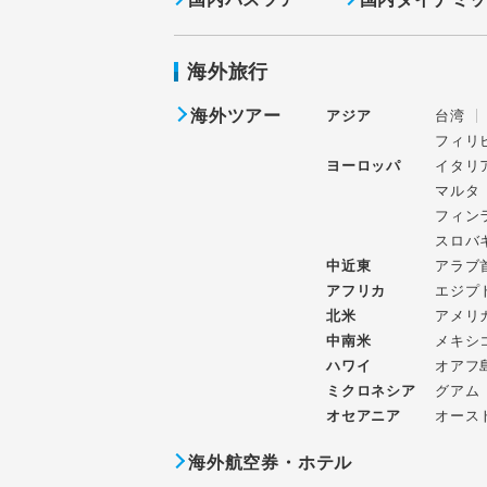
海外旅行
海外ツアー
アジア
台湾
フィリ
ヨーロッパ
イタリ
マルタ
フィン
スロバ
中近東
アラブ
アフリカ
エジプ
北米
アメリ
中南米
メキシ
ハワイ
オアフ
ミクロネシア
グアム
オセアニア
オース
海外航空券・ホテル