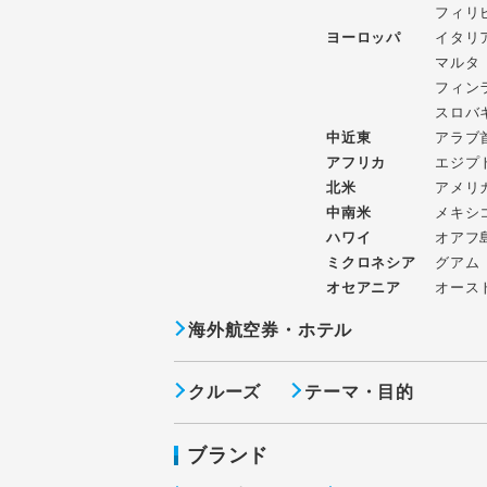
フィリ
ヨーロッパ
イタリ
マルタ
フィン
スロバ
中近東
アラブ
アフリカ
エジプ
北米
アメリ
中南米
メキシ
ハワイ
オアフ
ミクロネシア
グアム
オセアニア
オース
海外航空券・ホテル
クルーズ
テーマ・目的
ブランド