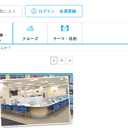
気に入り
ログイン・会員登録
券・
クルーズ
テーマ・目的
ル
せんか？
小
中
大