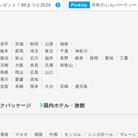
レゼント！89まつり2026
PickUp
今年のシルバーウィー
岩手
宮城
秋田
山形
福島
栃木
群馬
埼玉
東京
千葉
神奈川
新潟
富山
石川
福井
長野
岐阜
静岡
愛知
三重
京都
大阪
奈良
兵庫
和歌山
島根
岡山
広島
山口
香川
愛媛
高知
佐賀
長崎
熊本
大分
宮崎
鹿児島
ックパッケージ
国内ホテル・旅館
香港
マカオ
韓国
中国
モンゴル
シンガポール
マレーシ