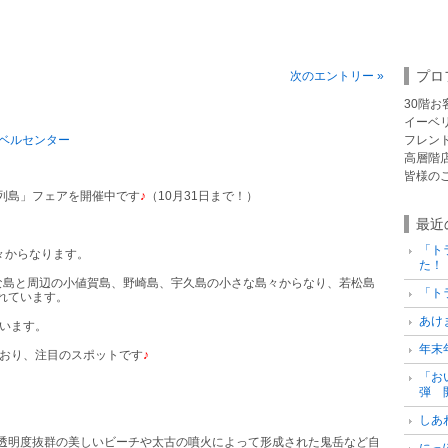
プロ
次のエントリー »
30階
イーベ
ベルセンター
フレン
高層階
皆様の
列島」フェアを開催中です
♪
（10月31日まで！）
最近
「ト
々からなります。
た！
な島と周辺の小値賀島、野崎島、宇久島の小さな島々からなり、若松島
「ト
れています。
あけ
います。
年末
おり、注目のスポットです
♪
「お
弾 
しあ
透明度抜群の美しいビーチや太古の噴火によって形成された鬼岳など自
にっ