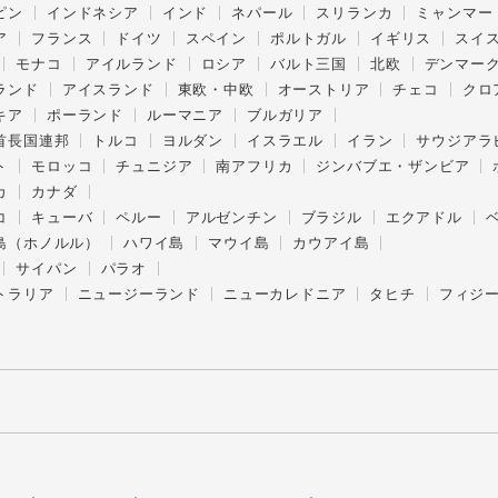
ピン
インドネシア
インド
ネパール
スリランカ
ミャンマー
ア
フランス
ドイツ
スペイン
ポルトガル
イギリス
スイ
モナコ
アイルランド
ロシア
バルト三国
北欧
デンマー
ランド
アイスランド
東欧・中欧
オーストリア
チェコ
クロ
キア
ポーランド
ルーマニア
ブルガリア
首長国連邦
トルコ
ヨルダン
イスラエル
イラン
サウジアラ
ト
モロッコ
チュニジア
南アフリカ
ジンバブエ・ザンビア
カ
カナダ
コ
キューバ
ペルー
アルゼンチン
ブラジル
エクアドル
島（ホノルル）
ハワイ島
マウイ島
カウアイ島
サイパン
パラオ
トラリア
ニュージーランド
ニューカレドニア
タヒチ
フィジ