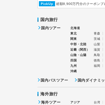
PickUp
総額8,900万円分のクーポンプ
国内旅行
国内ツアー
北海道
東北
青森
関東
茨城
中部・北陸
山梨
近畿（関西）
滋賀
山陰・山陽
鳥取
四国
徳島
九州
福岡
沖縄
国内バスツアー
国内ダイナミ
海外旅行
海外ツアー
アジア
台湾