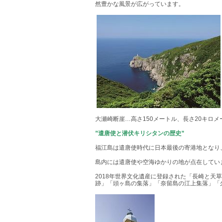
然豊かな風景が広がっています。
大瀬崎断崖…高さ
150
メートル、長さ
20
キロメ
”遣唐使と潜伏キリシタンの歴史”
福江島は遣唐使時代に日本最後の寄港地となり
島内には遣唐使や空海ゆかりの地が点在してい
2018
年世界文化遺産に登録された「長崎と天草
跡」「頭ヶ島の集落」「奈留島の江上集落」「