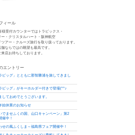
フィール
お客様受付カウンターではトラピックス・
リー・クリスタルハート・阪神航空
ドツアー・クルーズ旅行を取り扱っております。
店舗ならではの眺望も最高です。
ご来店お待ちしております。
のエントリー
ラピッグ」とともに那智勝浦を旅してきまし
ラピッグ」がキーホルダー付きで登場(^^♪
ましておめでとうございます。
年始休業のお知らせ
いでませふくの国、山口キャンペーン」第2
開催中！
わせの風ふくしま～福島県フェア開催中！
ぽん丸チャータークルーズに乗船してきまし