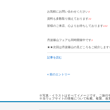
お気軽にお問い合わせください
♪
資料も多数取り揃えております
♪♪
皆様のご来店、心よりお待ちしております
♪♪♪
丹波篠山フェアも同時開催中です
♪
★★次回は丹波篠山の見どころをご紹介します
記事を読む
« 前のエントリー
※写真・イラストはすべてイメージです。ご旅行
※当ウェブサイトの情報について転載、複製、改