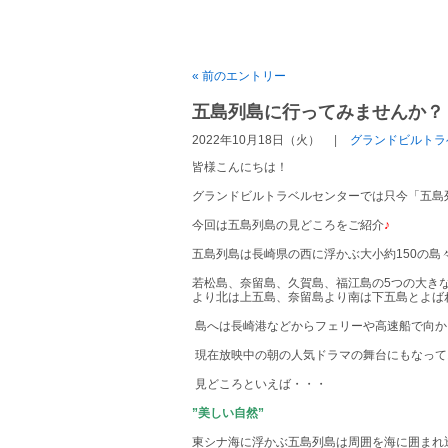
« 前のエントリー
五島列島に行ってみませんか？
2022年10月18日（火）
グランドビルトラ
皆様こんにちは！
グランドビルトラベルセンターでは只今「五島
今回は五島列島の見どころをご紹介
♪
五島列島は長崎県の西に浮かぶ大小約
150
の島
若松島、奈留島、久賀島、福江島の
5
つの大き
より北は上五島、奈留島より南は下五島とよば
島へは長崎港などからフェリーや高速船で向か
現在放映中の朝の人気ドラマの舞台にもなって
見どころといえば・・・
”美しい自然”
東シナ海に浮かぶ五島列島は周囲を海に囲まれ