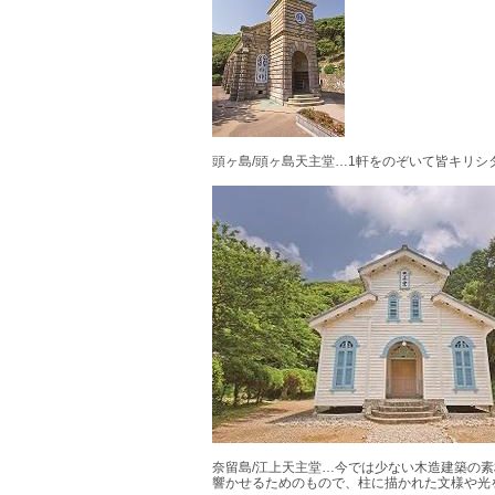
頭ヶ島
/
頭ヶ島天主堂
…1
軒をのぞいて皆キリシ
奈留島
/
江上天主堂
…
今では少ない木造建築の素
響かせるためのもので、柱に描かれた文様や光