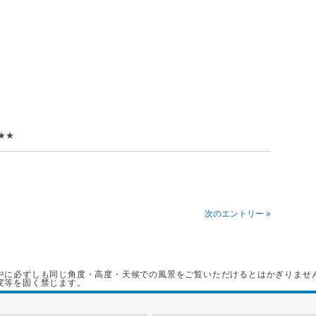
★★
次のエントリー »
中に必ずしも同じ角度・高度・天候での風景をご覧いただけるとはかぎりませ
変等を固く禁じます。