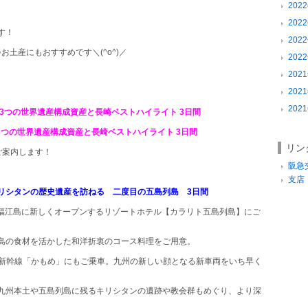
2022
2022
す！
2022
♪お土産にもおすすめです＼
(^o^)
／
2022
！
2021
2021
2021
3つの世界遺産構成資産と長崎ベストハイライト 3日間
3つの世界遺産構成資産と長崎ベストハイライト 3日間
リン
ご案内します！
阪急
支店
リシタンの歴史遺産を訪ねる 二度目の五島列島 3日間
福江島に新しくオープンするリゾートホテル【カラリト五島列島】にご
島の食材を活かした和洋折衷のコース料理をご用意。
新幹線「かもめ」にもご乗車。九州の新しい顔となる新車両をいち早く
九州本土や五島列島に残るキリシタンの遺跡や教会群もめぐり、より深