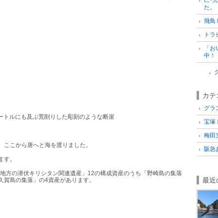
た。
飛鳥
トラ
「お
中！
カテ
グラ
ートルにも及ぶ荒削りした彫刻のような断崖
宝塚ト
梅田支
、ここから唐へと海を渡りました。
阪急お
ます。
地方の潜伏キリシタン関連遺産」
12
の構成資産のうち「野崎島の集落
最近
久賀島の集落」の
4
資産があります。