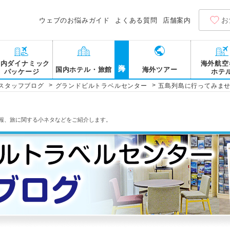
お
ウェブのお悩みガイド
よくある質問
店舗案内
海外
国内ダイナミック
海外航空
国内ホテル・旅館
海外ツアー
パッケージ
ホテ
>
>
スタッフブログ
グランドビルトラベルセンター
五島列島に行ってみま
報、旅に関する小ネタなどをご紹介します。