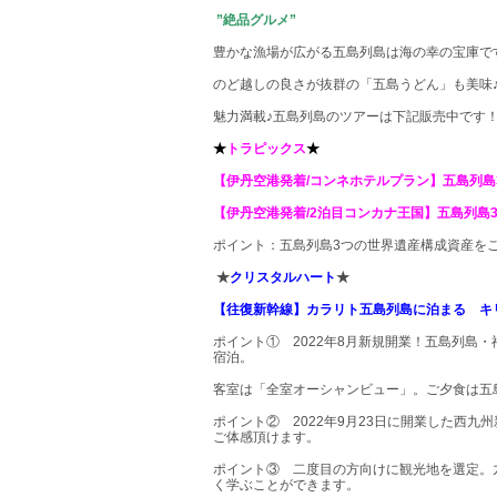
”絶品グルメ”
豊かな漁場が広がる五島列島は海の幸の宝庫で
のど越しの良さが抜群の「五島うどん」も美味
魅力満載♪五島列島のツアーは下記販売中です
★
トラピックス
★
【伊丹空港発着/コンネホテルプラン】五島列島
【伊丹空港発着/2泊目コンカナ王国】五島列島
ポイント：五島列島
3
つの世界遺産構成資産を
★
クリスタルハート
★
【往復新幹線】カラリト五島列島に泊まる キ
ポイント①
2022
年
8
月新規開業！五島列島・
宿泊。
客室は「全室オーシャンビュー」。ご夕食は五
ポイント②
2022
年
9
月
23
日に開業した西九州
ご体感頂けます。
ポイント③ 二度目の方向けに観光地を選定。
く学ぶことができます。