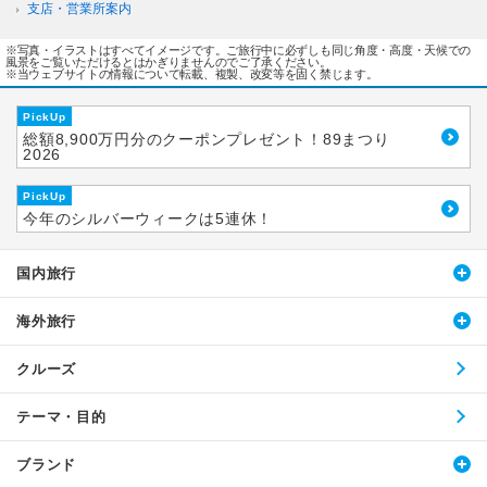
支店・営業所案内
※写真・イラストはすべてイメージです。ご旅行中に必ずしも同じ角度・高度・天候での
風景をご覧いただけるとはかぎりませんのでご了承ください。
※当ウェブサイトの情報について転載、複製、改変等を固く禁じます。
PickUp
総額8,900万円分のクーポンプレゼント！89まつり
2026
PickUp
今年のシルバーウィークは5連休！
国内旅行
海外旅行
クルーズ
テーマ・目的
ブランド