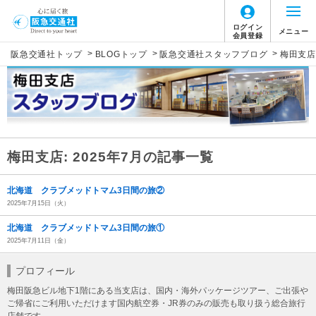
ログイン
メニュー
会員登録
>
>
>
阪急交通社トップ
BLOGトップ
阪急交通社スタッフブログ
梅田支店
梅田支店: 2025年7月の記事一覧
北海道 クラブメッドトマム3日間の旅②
2025年7月15日（火）
北海道 クラブメッドトマム3日間の旅①
2025年7月11日（金）
プロフィール
梅田阪急ビル地下1階にある当支店は、国内・海外パッケージツアー、ご出張や
ご帰省にご利用いただけます国内航空券・JR券のみの販売も取り扱う総合旅行