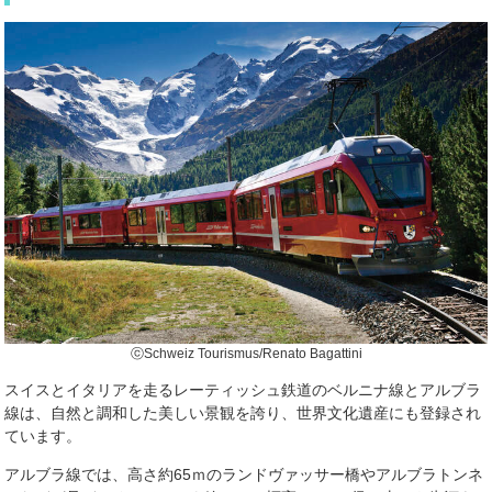
ⓒSchweiz Tourismus/Renato Bagattini
スイスとイタリアを走るレーティッシュ鉄道のベルニナ線とアルブラ
線は、自然と調和した美しい景観を誇り、世界文化遺産にも登録され
ています。
アルブラ線では、高さ約65ｍのランドヴァッサー橋やアルブラトンネ