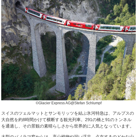
©Glacier Express AG@Stefan Schlumpf
スイスのツェルマットとサンモリッツを結ぶ氷河特急は、アルプスの
大自然を約8時間かけて横断する観光列車。291の橋と91のトンネル
を通過し、その景観の素晴らしさから世界的に人気となっています。
大型のパノラマ窓からは、高山植物や深い渓谷、点在するのどかな山