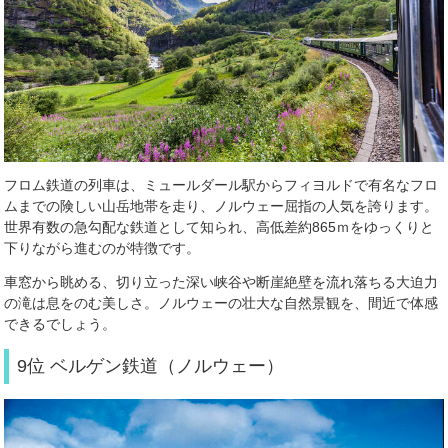
フロム鉄道の列車は、ミュールダール駅からフィヨルドで有名なフロ
ムまでの険しい山岳地帯を走り、ノルウェー屈指の人気を誇ります。
世界有数の急勾配な鉄道として知られ、高低差約865ｍをゆっくりと
下りながら進むのが特徴です。
車窓から眺める、切り立った深い峡谷や断崖絶壁を流れ落ちる大迫力
の滝は息をのむ美しさ。ノルウェーの壮大な自然景観を、間近で体感
できるでしょう。
9位 ベルゲン鉄道（ノルウェー）