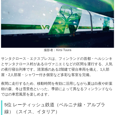
撮影者：Kirsi Tuura
サンタクロース・エクスプレスは、フィンランドの首都・ヘルシンキ
とサンタクロース村があるロヴァニエミなどの区間を運行する、人気
の夜行寝台列車です。清潔感のある2階建て寝台車両を備え、1人部
屋・2人部屋・シャワー付き個室など多彩な客室を完備。
夜間に走行するため、移動時間を有効に活用しながら夏は白夜や針葉
樹の森、冬は雪景色といった、季節によって異なるフィンランドなら
ではの車窓風景を楽しめます。
5位 レーティッシュ鉄道（ベルニナ線・アルブラ
線）（スイス、イタリア）