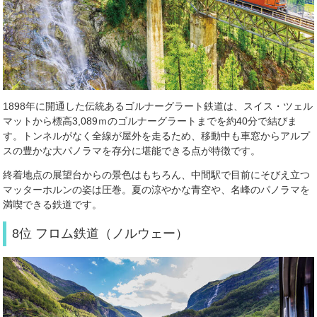
1898年に開通した伝統あるゴルナーグラート鉄道は、スイス・ツェル
マットから標高3,089ｍのゴルナーグラートまでを約40分で結びま
す。トンネルがなく全線が屋外を走るため、移動中も車窓からアルプ
スの豊かな大パノラマを存分に堪能できる点が特徴です。
終着地点の展望台からの景色はもちろん、中間駅で目前にそびえ立つ
マッターホルンの姿は圧巻。夏の涼やかな青空や、名峰のパノラマを
満喫できる鉄道です。
8位 フロム鉄道（ノルウェー）