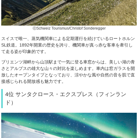
ⓒSchweiz Tourismus/Christof Sonderegger
スイスで唯一、蒸気機関車による定期運行を続けているロートホルン
SL鉄道。1892年開業の歴史を誇り、機関車が真っ赤な客車を牽引し
て走る姿が印象的です。
ブリエンツ湖畔から山頂駅まで一気に登る車窓からは、美しい湖の青
さとアルプスの雄大な山々の対比を楽しめます。車内は窓ガラスを開
放したオープンタイプとなっており、涼やかな風や自然の音を肌で直
接感じられる開放感も魅力です。
4位 サンタクロース・エクスプレス（フィンラン
ド）