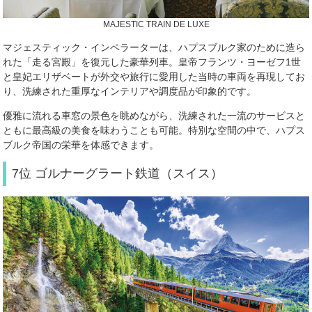
MAJESTIC TRAIN DE LUXE
マジェスティック・インペラーターは、ハプスブルク家のために造ら
れた「走る宮殿」を復元した豪華列車。皇帝フランツ・ヨーゼフ1世
と皇妃エリザベートが外交や旅行に愛用した当時の車両を再現してお
り、洗練された重厚なインテリアや調度品が印象的です。
優雅に流れる車窓の景色を眺めながら、洗練された一流のサービスと
ともに最高級の美食を味わうことも可能。特別な空間の中で、ハプス
ブルク帝国の栄華を体感できます。
7位 ゴルナーグラート鉄道（スイス）