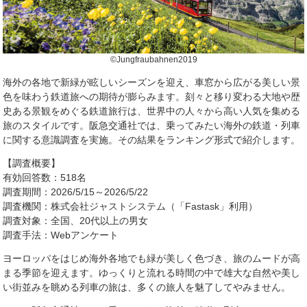
©Jungfraubahnen2019
海外の各地で新緑が眩しいシーズンを迎え、車窓から広がる美しい景
色を味わう鉄道旅への期待が膨らみます。刻々と移り変わる大地や歴
史ある景観をめぐる鉄道旅行は、世界中の人々から高い人気を集める
旅のスタイルです。阪急交通社では、乗ってみたい海外の鉄道・列車
に関する意識調査を実施。その結果をランキング形式で紹介します。
【調査概要】
有効回答数：518名
調査期間：2026/5/15～2026/5/22
調査機関：株式会社ジャストシステム（「Fastask」利用）
調査対象：全国、20代以上の男女
調査手法：Webアンケート
ヨーロッパをはじめ海外各地でも緑が美しく色づき、旅のムードが高
まる季節を迎えます。ゆっくりと流れる時間の中で雄大な自然や美し
い街並みを眺める列車の旅は、多くの旅人を魅了してやみません。