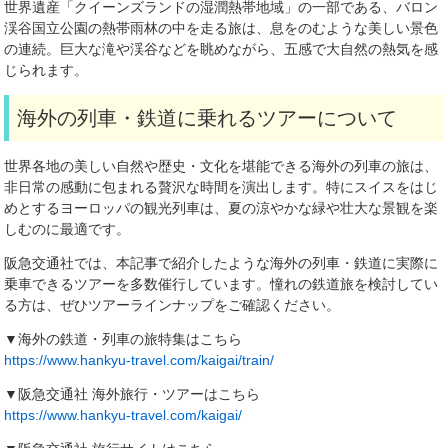
世界遺産「クイーンズランドの湿潤熱帯地域」の一部である、バロン
渓谷国立公園の熱帯雨林の中を走る旅は、息をのむような美しい景色
の連続。巨大な滝や渓谷などを眺めながら、五感で大自然の熱気を感
じられます。
海外の列車・鉄道に乗れるツアーについて
世界各地の美しい自然や歴史・文化を堪能できる海外の列車の旅は、
非日常の感動に包まれる贅沢な時間を演出します。特にスイスをはじ
めとするヨーロッパの観光列車は、夏の涼やかな緑や壮大な景観を楽
しむのに最適です。
阪急交通社では、本記事で紹介したような海外の列車・鉄道に実際に
乗車できるツアーを多数催行しています。憧れの鉄道旅を検討してい
る方は、ぜひツアーラインナップをご確認ください。
▼海外の鉄道・列車の旅特集はこちら
https://www.hankyu-travel.com/kaigai/train/
▼阪急交通社 海外旅行・ツアーはこちら
https://www.hankyu-travel.com/kaigai/