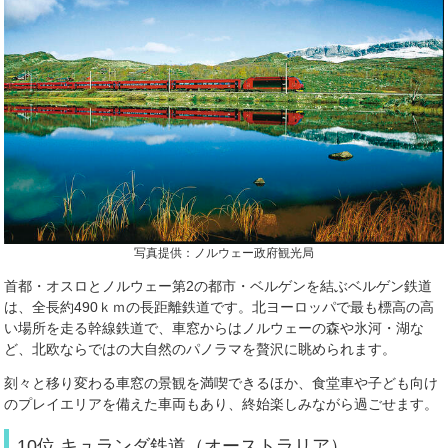
写真提供：ノルウェー政府観光局
首都・オスロとノルウェー第2の都市・ベルゲンを結ぶベルゲン鉄道
は、全長約490ｋｍの長距離鉄道です。北ヨーロッパで最も標高の高
い場所を走る幹線鉄道で、車窓からはノルウェーの森や氷河・湖な
ど、北欧ならではの大自然のパノラマを贅沢に眺められます。
刻々と移り変わる車窓の景観を満喫できるほか、食堂車や子ども向け
のプレイエリアを備えた車両もあり、終始楽しみながら過ごせます。
10位 キュランダ鉄道（オーストラリア）