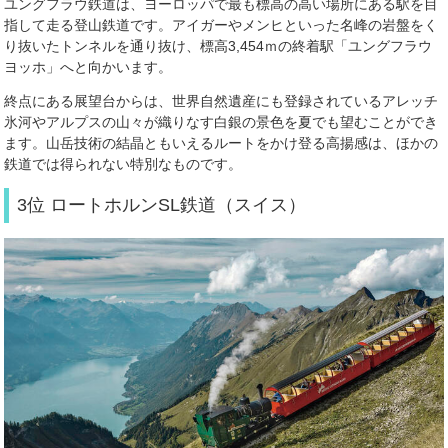
ユングフラウ鉄道は、ヨーロッパで最も標高の高い場所にある駅を目
指して走る登山鉄道です。アイガーやメンヒといった名峰の岩盤をく
り抜いたトンネルを通り抜け、標高3,454ｍの終着駅「ユングフラウ
ヨッホ」へと向かいます。
終点にある展望台からは、世界自然遺産にも登録されているアレッチ
氷河やアルプスの山々が織りなす白銀の景色を夏でも望むことができ
ます。山岳技術の結晶ともいえるルートをかけ登る高揚感は、ほかの
鉄道では得られない特別なものです。
3位 ロートホルンSL鉄道（スイス）