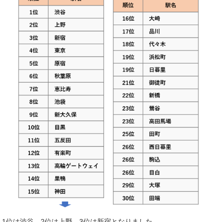
1位は渋谷、
2
位は上野、
3
位は新宿となりました。