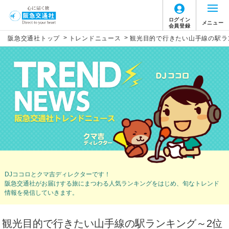
ログイン
メニュー
会員登録
>
>
阪急交通社トップ
トレンドニュース
観光目的で行きたい山手線の駅ラ
DJココロとクマ吉ディレクターです！
阪急交通社がお届けする旅にまつわる人気ランキングをはじめ、
旬なトレンド
情報を発信していきます。
観光目的で行きたい山手線の駅ランキング～2位