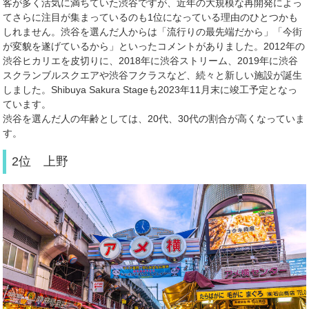
客が多く活気に満ちていた渋谷ですが、近年の大規模な再開発によっ
てさらに注目が集まっているのも
1
位になっている理由のひとつかも
しれません。渋谷を選んだ人からは「流行りの最先端だから」「今街
が変貌を遂げているから」といったコメントがありました。2012年の
渋谷ヒカリエを皮切りに、
2018
年に渋谷ストリーム、
2019
年に渋谷
スクランブルスクエアや渋谷フクラスなど、続々と新しい施設が誕生
しました。Shibuya Sakura Stageも
2023
年
11
月末に竣工予定となっ
ています。
渋谷を選んだ人の年齢としては、
20
代、
30
代の割合が高くなっていま
す。
2位 上野