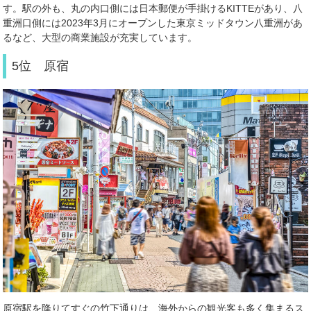
す。駅の外も、丸の内口側には日本郵便が手掛ける
KITTE
があり、八
重洲口側には
2023
年
3
月にオープンした東京ミッドタウン八重洲があ
るなど、大型の商業施設が充実しています。
5位 原宿
原宿駅を降りてすぐの竹下通りは、海外からの観光客も多く集まるス