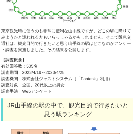
東京観光時に使うのも非常に便利な山手線ですが、どこの駅に降りて
みようかと迷われる方もいらっしゃるかもしれません。そこで阪急交
通社は、観光目的で行きたいと思う山手線の駅はどこなのかアンケー
ト調査を実施しました。その結果を公開します。
【調査概要】
有効回答数：
535
名
調査期間：
2023/4/19
～
2023/4/28
調査機関：株式会社ジャストシステム（「
Fastask
」利用）
調査対象：全国、
20
代以上の男女
調査手法：
Web
アンケート
JR山手線の駅の中で、観光目的で行きたいと
思う駅ランキング