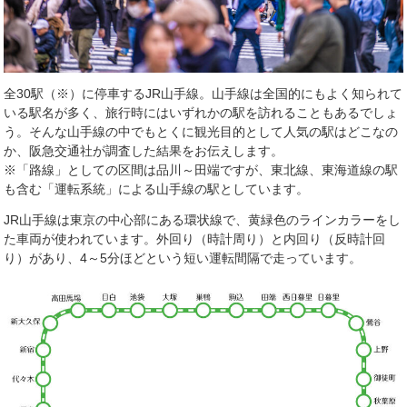
全
30
駅（※）に停車する
JR
山手線。山手線は全国的にもよく知られて
いる駅名が多く、旅行時にはいずれかの駅を訪れることもあるでしょ
う。そんな山手線の中でもとくに観光目的として人気の駅はどこなの
か、阪急交通社が調査した結果をお伝えします。
※「路線」としての区間は品川～田端ですが、東北線、東海道線の駅
も含む「運転系統」による山手線の駅としています。
JR山手線は東京の中心部にある環状線で、黄緑色のラインカラーをし
た車両が使われています。外回り（時計周り）と内回り（反時計回
り）があり、
4
～
5
分ほどという短い運転間隔で走っています。