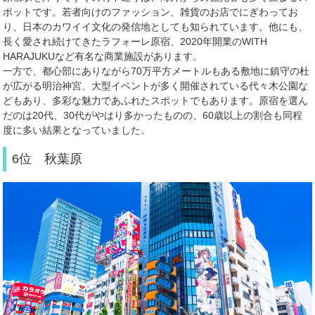
ポットです。若者向けのファッション、雑貨のお店でにぎわってお
り、日本のカワイイ文化の発信地としても知られています。他にも、
長く愛され続けてきたラフォーレ原宿、
2020
年開業の
WITH
HARAJUKU
など有名な商業施設があります。
一方で、都心部にありながら
70
万平方メートルもある敷地に鎮守の杜
が広がる明治神宮、大型イベントが多く開催されている代々木公園な
どもあり、多彩な魅力であふれたスポットでもあります。原宿を選ん
だのは
20
代、
30
代がやはり多かったものの、
60
歳以上の割合も同程
度に多い結果となっていました。
6位 秋葉原