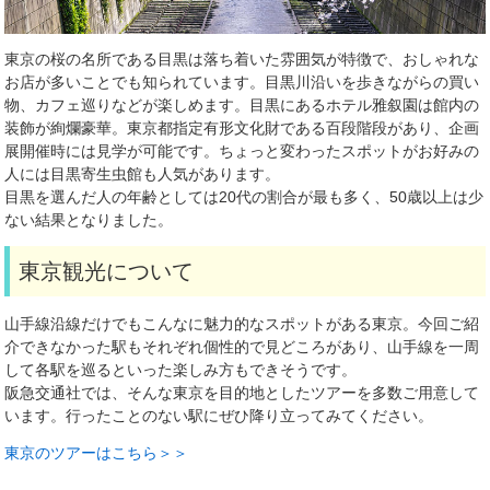
東京の桜の名所である目黒は落ち着いた雰囲気が特徴で、おしゃれな
お店が多いことでも知られています。目黒川沿いを歩きながらの買い
物、カフェ巡りなどが楽しめます。目黒にあるホテル雅叙園は館内の
装飾が絢爛豪華。東京都指定有形文化財である百段階段があり、企画
展開催時には見学が可能です。ちょっと変わったスポットがお好みの
人には目黒寄生虫館も人気があります。
目黒を選んだ人の年齢としては
20
代の割合が最も多く、
50
歳以上は少
ない結果となりました。
東京観光について
山手線沿線だけでもこんなに魅力的なスポットがある東京。今回ご紹
介できなかった駅もそれぞれ個性的で見どころがあり、山手線を一周
して各駅を巡るといった楽しみ方もできそうです。
阪急交通社では、そんな東京を目的地としたツアーを多数ご用意して
います。行ったことのない駅にぜひ降り立ってみてください。
東京のツアーはこちら＞＞