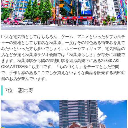
巨大な電気街としてはもちろん、ゲーム、アニメといったサブカルチ
ャーの聖地としても有名な秋葉原。一度はその特色ある街並みを見て
みたいといった方も多いでしょう。ホビーやフィギュア、電気部品の
店などが揃う秋葉原ラジオ会館では「秋葉原らしさ」が存分に堪能で
きます。秋葉原駅から隣の御徒町駅を結ぶ高架下にある
2k540 AKI-
OKA ARTISAN
にも注目です。「ものづくり」をテーマとした空間
で、手作り感のあるここでしか買えないような商品を販売する約
50
店
舗のお店が並んでいます。
7位 恵比寿