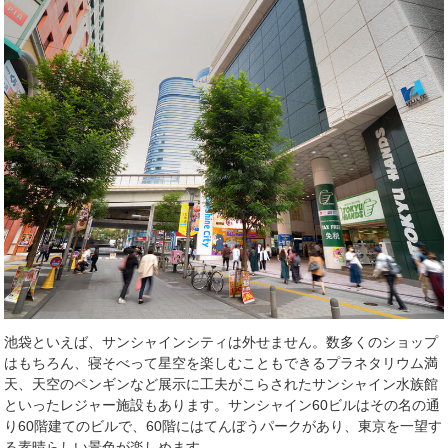
池袋といえば、サンシャインシティは外せません。数多くのショップ
はもちろん、寝そべって星空を楽しむこともできるプラネタリウム満
天、天空のペンギンなど展示に工夫がこらされたサンシャイン水族館
といったレジャー施設もあります。サンシャイン
60
ビルはその名の通
り
60
階建てのビルで、
60
階にはてんぼうパークがあり、東京を一望す
る素晴らしい景色が楽しめます。