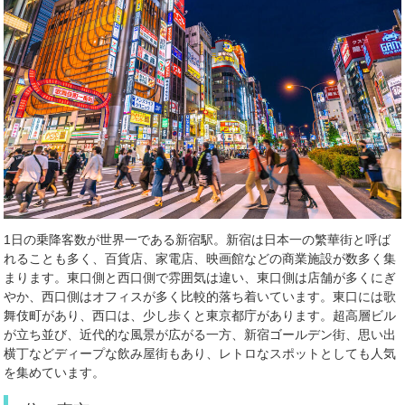
1日の乗降客数が世界一である新宿駅。新宿は日本一の繁華街と呼ば
れることも多く、百貨店、家電店、映画館などの商業施設が数多く集
まります。東口側と西口側で雰囲気は違い、東口側は店舗が多くにぎ
やか、西口側はオフィスが多く比較的落ち着いています。東口には歌
舞伎町があり、西口は、少し歩くと東京都庁があります。超高層ビル
が立ち並び、近代的な風景が広がる一方、新宿ゴールデン街、思い出
横丁などディープな飲み屋街もあり、レトロなスポットとしても人気
を集めています。