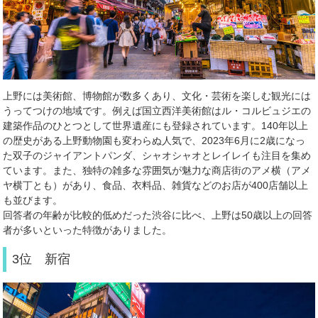
上野には美術館、博物館が数多くあり、文化・芸術を楽しむ観光には
うってつけの地域です。例えば国立西洋美術館はル・コルビュジエの
建築作品のひとつとして世界遺産にも登録されています。
140
年以上
の歴史がある上野動物園も変わらぬ人気で、
2023
年
6
月に
2
歳になっ
た双子のジャイアントパンダ、シャオシャオとレイレイも注目を集め
ています。また、独特の雑多な雰囲気が魅力な商店街のアメ横（アメ
ヤ横丁とも）があり、食品、衣料品、雑貨などのお店が
400
店舗以上
も並びます。
回答者の年齢が比較的低めだった渋谷に比べ、上野は
50
歳以上の回答
者が多いといった特徴がありました。
3位 新宿