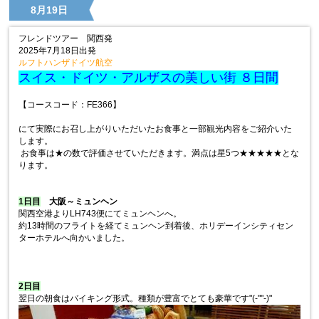
8月19日
フレンドツアー 関西発
2025年7月18日出発
ルフトハンザドイツ航空
スイス・ドイツ・アルザスの美しい街 ８日間
【コースコード：FE366】
にて実際にお召し上がりいただいたお食事と一部観光内容をご紹介いた
します。
お食事は★の数で評価させていただきます。満点は星5つ★★★★★とな
ります。
1日目
大阪～ミュンヘン
関西空港よりLH743便にてミュンヘンへ。
約13時間のフライトを経てミュンヘン到着後、ホリデーインシティセン
ターホテルへ向かいました。
2日目
翌日の朝食はバイキング形式。種類が豊富でとても豪華です"(-""-)"