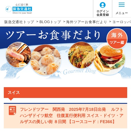
ログイン
メニュー
会員登録
>
>
>
阪急交通社トップ
BLOGトップ
海外ツアーお食事だより
ヨーロッパ
スイス
フレンドツアー 関西発 2025年7月18日出発 ルフト
ハンザドイツ航空 往復直行便利用 スイス・ドイツ・ア
ルザスの美しい街 ８日間 【コースコード：FE366】