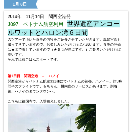
1月 8日
2019年 11月14日 関西空港発
世界遺産アンコー
J097 ベトナム航空利用
ルワットとハロン湾６日間
のツアーで頂いた食事の内容をご紹介させていただきます。風景写真も
撮ってきていますので、お楽しみいただければと思います。食事の評価
は★印で表していますので（★５つが満点です。）ご参考いただければ
幸いです。
それでは旅ごはんスタートです。
第1日目 関西空港 ～ ハノイ
関西空港からベトナム航空331便にてベトナムの首都、ハノイへ。約5時
間半のフライトです。もちろん、機内食のサービスがあります。到着
後、ハノイのダウンタウンへ。
こちらは鎮国寺で、入場観光しました。