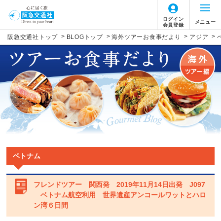
ログイン
メニュー
会員登録
>
>
>
>
阪急交通社トップ
BLOGトップ
海外ツアーお食事だより
アジア
ベトナム
フレンドツアー 関西発 2019年11月14日出発 J097
ベトナム航空利用 世界遺産アンコールワットとハロ
ン湾６日間