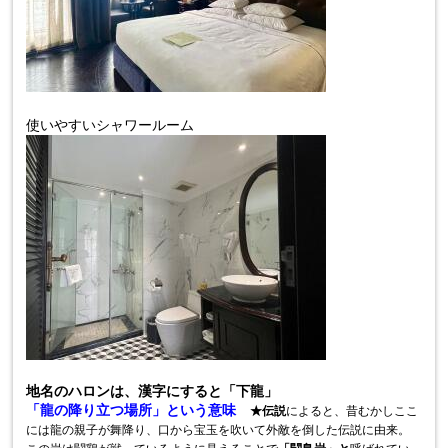
使いやすいシャワールーム
地名のハロンは、漢字にすると「下龍」
「龍の降り立つ場所」という意味
★
伝説
によると、昔むかしここ
には
龍の親子が舞降り、口から宝玉を吹いて外敵を倒した伝説に由来。