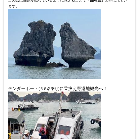
この岩は闘鶏が戦っているように見えることで
「闘鳥岩」と
呼ばれてい
ます。
テンダーボート
に乗換え寄港地観光へ！
(
５５名乗り
)