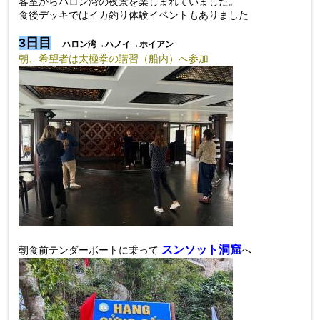
客室からハロン湾の夜景を楽しまれていました。
食後デッキではイカ釣り体験イベントもありました
3日目
ハロン湾→ハノイ→ホイアン
朝、希望者は太極拳の講習（船内）へ参加
スンソット洞窟
朝食前
テンダーボートに乗って
へ