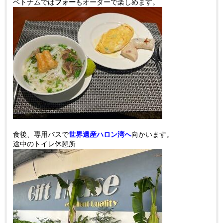
ベトナムでは
フォー
も
オーダーで楽
しめます。
食後、専用バスで
世界遺産ハロン湾へ
向かいます。
途中のトイレ休憩所