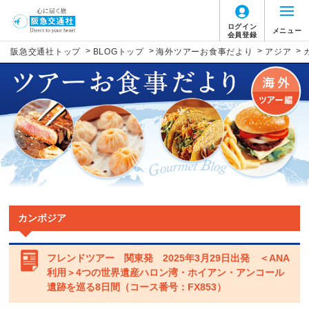
ログイン
メニュー
会員登録
>
>
>
>
阪急交通社トップ
BLOGトップ
海外ツアーお食事だより
アジア
カンボジア
フレンドツアー 関東発 2025年3月29日出発 ＜ANA
利用＞4つの世界遺産ハロン湾・ホイアン・アンコール
遺跡を巡る8日間（コース番号：FX853）