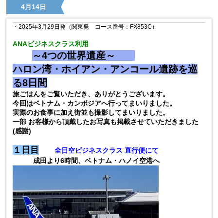
4月14日
・2025年3月29日発（
関東発 コース
番号：FX853C）
ANAビジネスクラス利用
～
4
つの世界遺産～
ハロン湾・ホイアン・アンコール遺跡を巡
る8日間
旅ごはんをご覧いただき、ありがとうございます。
今回はベトナム・カンボジアへ行ってまいりました。
実際のお食事に加え街並も撮影してまいりました。
一部
お客様から頂戴したお写真も掲載させていただきました
(
感謝
)
１日目
全日空ビジネスクラス 直行便にて
成田より6時間、ベトナム・ハノイ空港へ