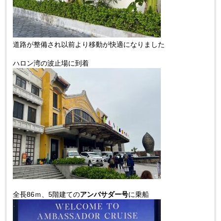
道路が整備され以前より移動が快適になりました
ハロン湾の波止場に到着
全長
86
ｍ、
5
階建ての
アンバサダー号
に乗船