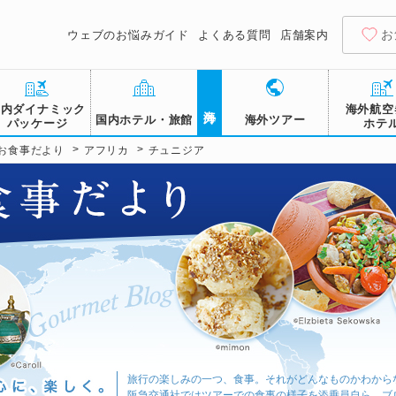
お
ウェブのお悩みガイド
よくある質問
店舗案内
海外
国内ダイナミック
海外航空
国内ホテル・旅館
海外ツアー
パッケージ
ホテ
>
>
お食事だより
アフリカ
チュニジア
旅行の楽しみの一つ、食事。それがどんなものかわから
阪急交通社ではツアーでの食事の様子を添乗員自ら、ブ