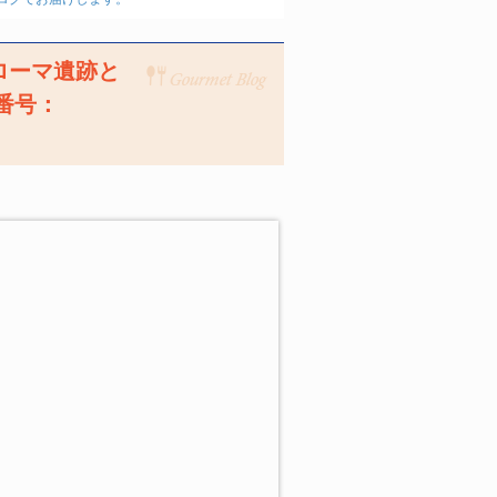
ローマ遺跡と
番号：