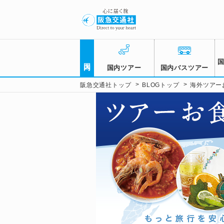
国内
国内ツアー
国内バスツアー
>
>
阪急交通社トップ
BLOGトップ
海外ツアー