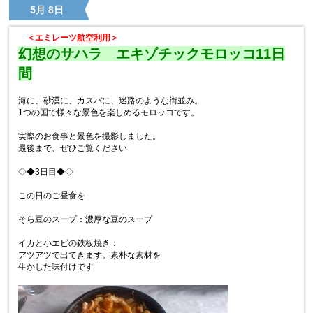
5月 8日
＜エミレーツ航空利用＞
幻想のサハラ エキゾチックモロッコ11日
間
海に、砂漠に、カスバに、迷路のような街並み。
1つの国で様々な景色を楽しめるモロッコです。
実際のお食事と景色を撮影しました。
最後まで、ぜひご覧ください
◇◆3日目◆◇
この日のご昼食を
そら豆のスープ：濃厚な豆のスープ
イカと小エビの鉄板焼き：
アツアツで出てきます。素朴な素材を
生かした味付けです