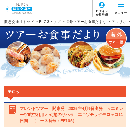
ログイン
メニュー
会員登録
>
>
>
阪急交通社トップ
BLOGトップ
海外ツアーお食事だより
アフリカ
モロッコ
フレンドツアー 関東発 2025年4月9日出発 ＜エミレ
ーツ航空利用＞ 幻想のサハラ エキゾチックモロッコ11
日間 （コース番号：FE105）